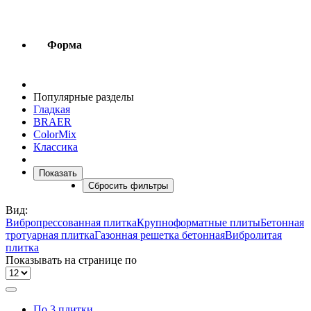
Форма
Популярные разделы
Гладкая
BRAER
ColorMix
Классика
Показать
Сбросить фильтры
Вид:
Вибропрессованная плитка
Крупноформатные плиты
Бетонная
тротуарная плитка
Газонная решетка бетонная
Вибролитая
плитка
Показывать на странице по
По 3 плитки