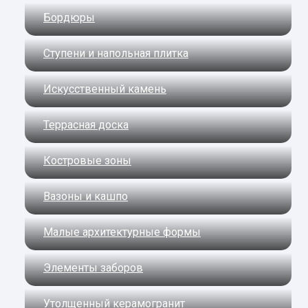
Бордюры
Ступени и напольная плитка
Искусственный камень
Террасная доска
Костровые зоны
Вазоны и кашпо
Малые архитектурные формы
Элементы заборов
Утолщенный керамогранит