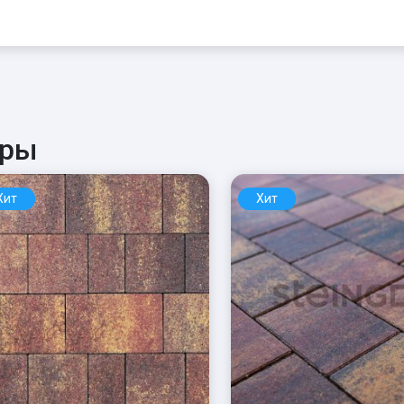
ары
Хит
Хит