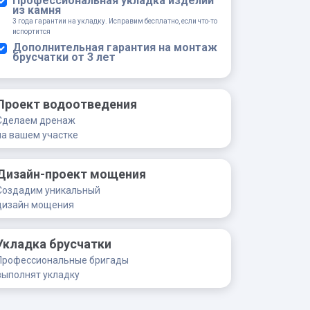
Профессиональная укладка изделий
из камня
3 года гарантии на укладку. Исправим бесплатно, если что-то
испортится
Дополнительная гарантия на монтаж
брусчатки от 3 лет
Проект водоотведения
Сделаем дренаж
на вашем участке
Дизайн-проект мощения
Создадим уникальный
дизайн мощения
Укладка брусчатки
Профессиональные бригады
выполнят укладку