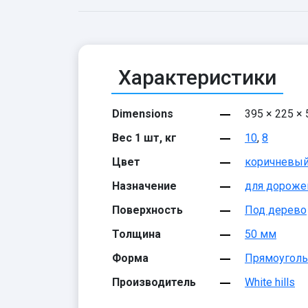
Характеристики
Dimensions
395 × 225 ×
Вес 1 шт, кг
10
,
8
Цвет
коричневы
Назначение
для дороже
Поверхность
Под дерево
Толщина
50 мм
Форма
Прямоуголь
Производитель
White hills