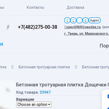
вы
Контакты
Доставка
Адрес
+7(482)275-00-38
spec6969@yandex.ru
(ко
г. Тверь, ул. Маяковского,
ги
Пор
итка
Бетонная тротуарная плитка
Бетонная трот
Бетонная тротуарная плитка Дощечки 
Код товара:
33947
Вариации