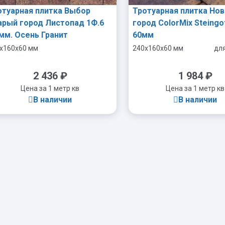
отуарная плитка Выбор
Тротуарная плитка Но
арый город Листопад 1Ф.6
город ColorMix Steingo
 мм. Осень Гранит
60мм
x160x60 мм
240x160x60 мм
дл
2 436
₽
1 984
₽
Цена за 1 метр кв
Цена за 1 метр кв
В наличии
В наличии
-
+
-