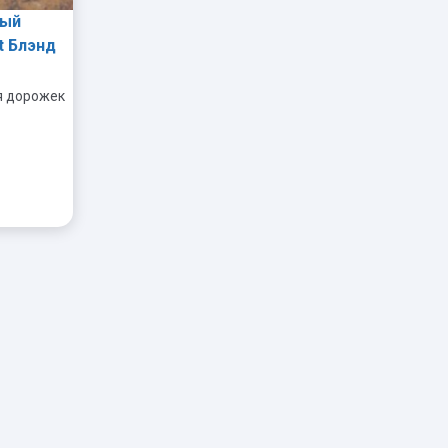
вый
t Блэнд
я дорожек
+