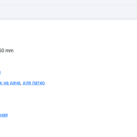
 50 mm
й
к на даче
,
для патио
ная