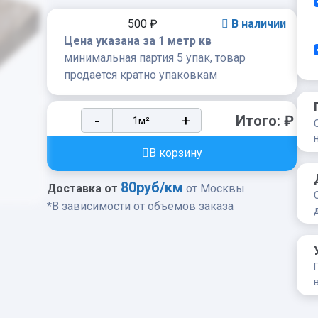
500
₽
В наличии
Цена указана за 1 метр кв
минимальная партия 5 упак, товар
продается кратно упаковкам
Бетонная
-
+
Итого:
₽
тротуарная
плитка
В корзину
Дощечки
С925-
80руб/км
Доставка от
от Москвы
45
*В зависимости от объемов заказа
quantity