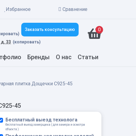
Избранное
Сравнение
New alerts
0
Заказать консультацию
пировать)
 д. 33
(копировать)
тфолио
Бренды
О нас
Статьи
уарная плитка Дощечки С925-45
С925-45
Бесплатный выезд технолога
бесплатный выезд замерщика ( для замера и осмотра
объекта )