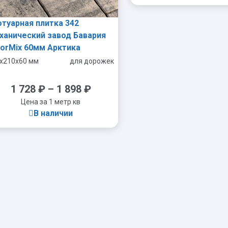
отуарная плитка 342
ханический завод Бавария
lorMix 60мм Арктика
-
x210x60 мм
для дорожек
1 728
₽
–
1 898
₽
Цена за 1 метр кв
В наличии
-
+