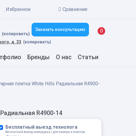
Избранное
Сравнение
Заказать консультацию
New alerts
0
(копировать)
кого, д. 33
(копировать)
тфолио
Бренды
О нас
Статьи
арная плитка White Hills Радиальная R4900-
s Радиальная R4900-14
Бесплатный выезд технолога
бесплатный выезд замерщика ( для замера и осмотра