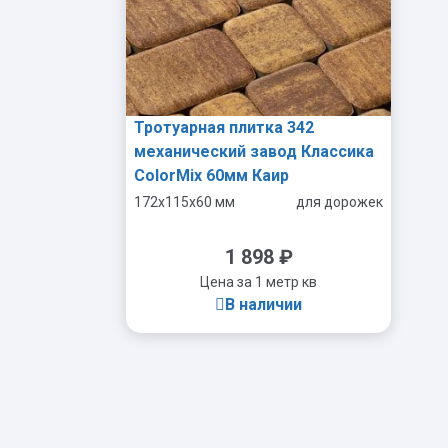
Тротуарная плитка 342
механический завод Классика
ColorMix 60мм Каир
172x115x60 мм
для дорожек
1 898
₽
Цена за 1 метр кв
В наличии
-
+