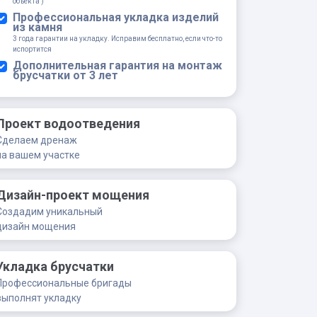
объекта )
Профессиональная укладка изделий
из камня
3 года гарантии на укладку. Исправим бесплатно, если что-то
испортится
Дополнительная гарантия на монтаж
брусчатки от 3 лет
Проект водоотведения
Сделаем дренаж
на вашем участке
Дизайн-проект мощения
Создадим уникальный
дизайн мощения
Укладка брусчатки
Профессиональные бригады
выполнят укладку