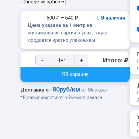
500
₽
–
640
₽
В наличии
Цена указана за 1 метр кв
минимальная партия 5 упак, товар
продается кратно упаковкам
Бетонная
-
+
Итого:
₽
тротуарная
плитка
В корзину
White
Hills
80руб/км
Доставка от
от Москвы
Радиальная
*В зависимости от объемов заказа
R4900-
14
quantity