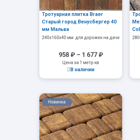
Тротуарная плитка Braer
Тр
Старый город Венусбергер 40
Ме
мм Мальва
Co
240x160x40 мм
для дорожек на даче
280
958
₽
–
1 677
₽
Цена за 1 метр кв
В наличии
Новинка
-
+