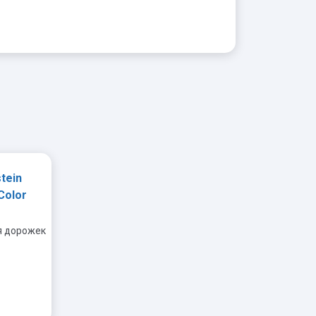
tein
Color
я дорожек