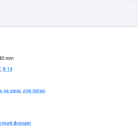
 40 mm
7
,
8 14
к на даче
,
для патио
елкий формат