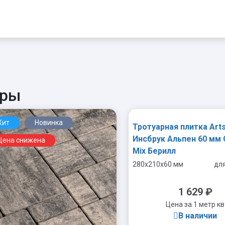
ары
Хит
Новинка
Тротуарная плитка Arts
Инсбрук Альпен 60 мм 
Цена снижена
Mix Берилл
280x210x60 мм
дл
1 629
₽
Цена за 1 метр кв
В наличии