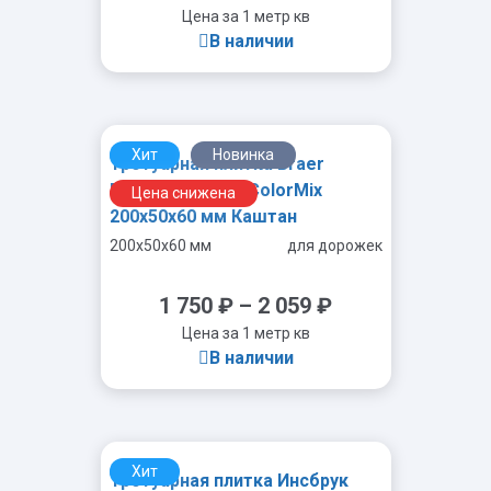
Цена за 1 метр кв
В наличии
Хит
Новинка
Тротуарная плитка Braer
-
+
Прямоугольник ColorMix
Цена снижена
200х50х60 мм Каштан
200x50x60 мм
для дорожек
1 750
₽
–
2 059
₽
Цена за 1 метр кв
В наличии
Хит
Тротуарная плитка Инсбрук
-
+