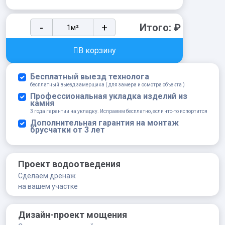
Брусчатка
-
+
Итого:
₽
Steingot
Прямоугольник
В корзину
200х100х60
мм
Бесплатный выезд технолога
Коричневый
бесплатный выезд замерщика ( для замера и осмотра объекта )
quantity
Профессиональная укладка изделий из
камня
3 года гарантии на укладку. Исправим бесплатно, если что-то испортится
Дополнительная гарантия на монтаж
брусчатки от 3 лет
Проект водоотведения
Сделаем дренаж
на вашем участке
Дизайн-проект мощения