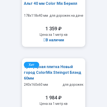
Альт 40 мм Color Mix Берилл
178x118x40 мм
для дорожек на даче
1 359
₽
Цена за 1 метр кв
В наличии
Хит
Тротуарная плитка Новый
-
+
город ColorMix Steingot Блэнд
60мм
240x160x60 мм
для дорожек
1 984
₽
Цена за 1 метр кв