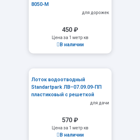
8050-М
для дорожек
450
₽
Цена за 1 метр кв
В наличии
Лоток водоотводный
-
+
Standartpark ЛВ–07.09.09-ПП
пластиковый с решеткой
ячеистой пластиковой кл. А
для дачи
(комплект)
570
₽
Цена за 1 метр кв
В наличии