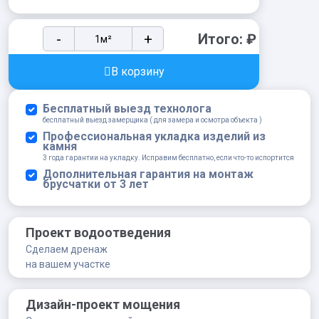
Дождеприемник
-
+
Итого:
₽
Standartpark
ДП-25.25-
В корзину
ПП
с
Бесплатный выезд технолога
РВ
бесплатный выезд замерщика ( для замера и осмотра объекта )
щель
Профессиональная укладка изделий из
камня
ВЧ
3 года гарантии на укладку. Исправим бесплатно, если что-то испортится
с
Дополнительная гарантия на монтаж
брусчатки от 3 лет
чугунной
решеткой
(комплект)
Проект водоотведения
quantity
Сделаем дренаж
на вашем участке
Дизайн-проект мощения