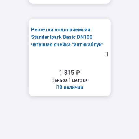
Решетка водоприемная
-
+
Standartpark Basic DN100
чугунная ячейка "антикаблук"
SAFE кл. С250
1 315
₽
Цена за 1 метр кв
В наличии
-
+