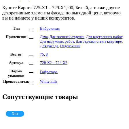
Купите Карниз 725-X1 – 729-X1, 00, Белый, а также другие
декоративные элементы фасада по выгодной цене, которую
вы не найдете у наших конкурентов.
Тип
Вибролитая
Применение
Дача
,
Для внешней отделки
,
Для внутренних работ
,
Для наружных работ
,
Для отделки стен в квартире
,
Для фасада
,
Отделочный
Вес, кг
75
,
8
Артикул
720-X2 – 724-X2
Норма
Гофротара
упаковки
Производитель
White hills
Сопутствующие товары
Хит