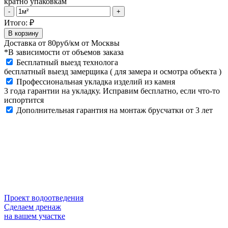
кратно упаковкам
Карниз
-
+
725-
Итого:
₽
X1
В корзину
–
Доставка от
80руб/км
от Москвы
729-
*В зависимости от объемов заказа
X1,
Бесплатный выезд технолога
00,
бесплатный выезд замерщика ( для замера и осмотра объекта )
Белый
Профессиональная укладка изделий из камня
quantity
3 года гарантии на укладку. Исправим бесплатно, если что-то
испортится
Дополнительная гарантия на монтаж брусчатки от 3 лет
Проект водоотведения
Сделаем дренаж
на вашем участке