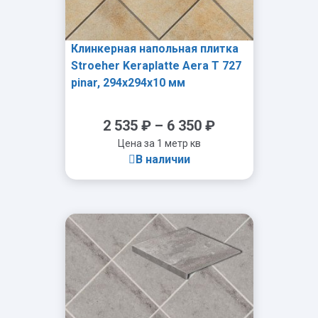
Клинкерная напольная плитка
Stroeher Keraplatte Aera T 727
pinar, 294х294х10 мм
2 535
₽
–
6 350
₽
Цена за 1 метр кв
В наличии
-
+