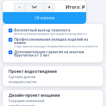
Клинкерная
-
+
Итого:
₽
напольная
плитка
В корзину
Stroeher
Keraplatte
Бесплатный выезд технолога
Aera
бесплатный выезд замерщика ( для замера и осмотра объекта )
T
Профессиональная укладка изделий из
камня
717
3 года гарантии на укладку. Исправим бесплатно, если что-то испортится
anthra,
Дополнительная гарантия на монтаж
брусчатки от 3 лет
294х294х10
мм
quantity
Проект водоотведения
Сделаем дренаж
на вашем участке
Дизайн-проект мощения
Создадим уникальный
дизайн мощения