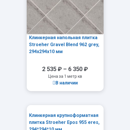
Клинкерная напольная плитка
Stroeher Gravel Blend 962 grey,
294x294x10 мм
2 535
₽
–
6 350
₽
Цена за 1 метр кв
В наличии
Клинкерная крупноформатная
-
+
плитка Stroeher Epos 955 eres,
294*294*10 мм