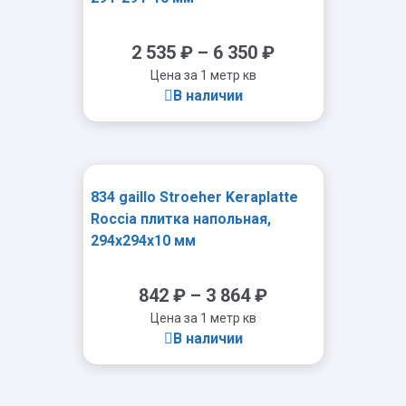
2 535
₽
–
6 350
₽
Цена за 1 метр кв
В наличии
834 gaillo Stroeher Keraplatte
-
+
Roccia плитка напольная,
294x294x10 мм
842
₽
–
3 864
₽
Цена за 1 метр кв
В наличии