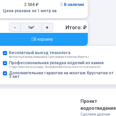
2 564
₽
В наличии
Цена указана за 1 метр кв
Клинкерная
-
+
Итого:
₽
ступень
кантиковая
В корзину
Модерн
Interbau
Бесплатный выезд технолога
Abell
бесплатный выезд замерщика ( для замера и осмотра объекта )
273
Профессиональная укладка изделий из камня
3 года гарантии на укладку. Исправим бесплатно, если что-то испортится
Графитово-
Дополнительная гарантия на монтаж брусчатки от
серый,
3 лет
310*304*9,5
мм
R10
quantity
Проект
водоотведения
Сделаем дренаж