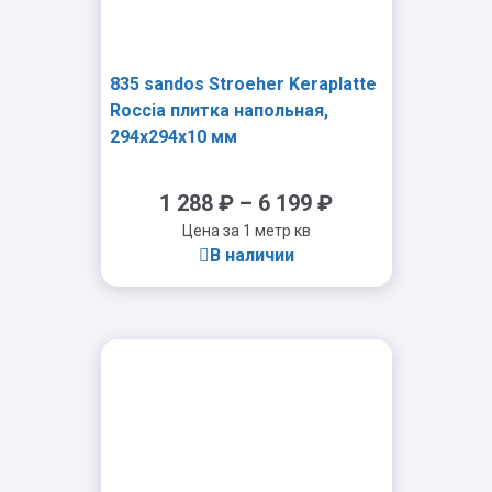
835 sandos Stroeher Keraplatte
Roccia плитка напольная,
294x294x10 мм
1 288
₽
–
6 199
₽
Цена за 1 метр кв
В наличии
-
+