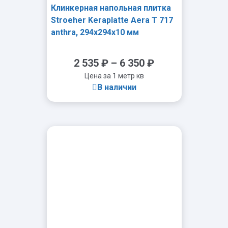
Клинкерная напольная плитка
Stroeher Keraplatte Aera T 717
anthra, 294х294х10 мм
2 535
₽
–
6 350
₽
Цена за 1 метр кв
В наличии
-
+