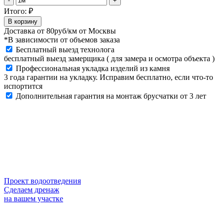
-
+
фасадная
Итого:
₽
плитка
В корзину
Stroeher
Доставка от
80руб/км
от Москвы
Keravette
*В зависимости от объемов заказа
840
Бесплатный выезд технолога
grigio,
бесплатный выезд замерщика ( для замера и осмотра объекта )
арт.
Профессиональная укладка изделий из камня
8071,
3 года гарантии на укладку. Исправим бесплатно, если что-то
NF8
испортится
240x71x8
Дополнительная гарантия на монтаж брусчатки от 3 лет
мм
quantity
Проект водоотведения
Сделаем дренаж
на вашем участке