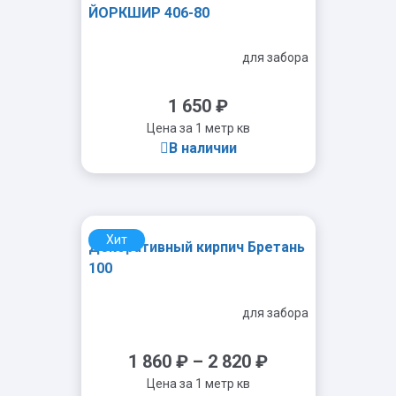
ЙОРКШИР 406-80
для забора
1 650
₽
Цена за 1 метр кв
В наличии
Хит
Декоративный кирпич Бретань
-
+
100
для забора
1 860
₽
–
2 820
₽
Цена за 1 метр кв