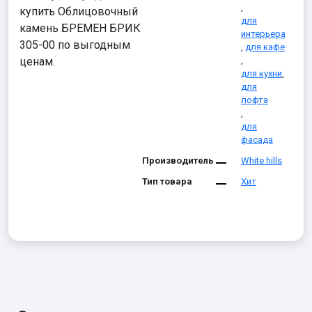
,
купить Облицовочный
для
камень БРЕМЕН БРИК
интерьера
305-00 по выгодным
,
для кафе
ценам.
,
для кухни
,
для
лофта
,
для
фасада
Производитель
White hills
Тип товара
Хит