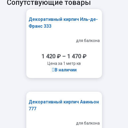
Сопутствующие товары
Декоративный кирпич Иль-де-
Франс 333
для балкона
1 420
₽
–
1 470
₽
Цена за 1 метр кв
В наличии
Декоративный кирпич Авиньон
-
+
777
для балкона