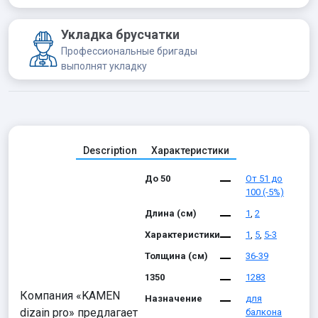
Укладка брусчатки
Профессиональные бригады
выполнят укладку
Description
Характеристики
До 50
От 51 до
100 (-5%)
Длина (см)
1
,
2
Характеристики
1
,
5
,
5-3
Толщина (см)
36-39
1350
1283
Компания «KAMEN
Назначение
для
dizain pro» предлагает
балкона