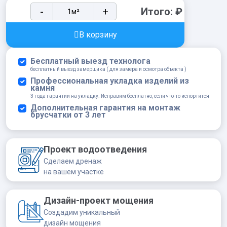
Облицовочный
-
+
Итого:
₽
камень
БРЕМЕН
В корзину
БРИК
305-
Бесплатный выезд технолога
00
бесплатный выезд замерщика ( для замера и осмотра объекта )
quantity
Профессиональная укладка изделий из
камня
3 года гарантии на укладку. Исправим бесплатно, если что-то испортится
Дополнительная гарантия на монтаж
брусчатки от 3 лет
Проект водоотведения
Сделаем дренаж
на вашем участке
Дизайн-проект мощения
Создадим уникальный
дизайн мощения