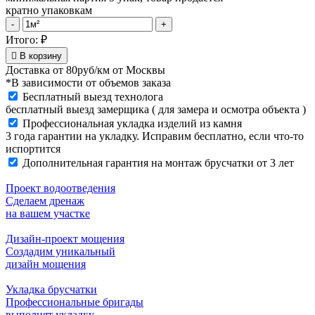
кратно упаковкам
Облицовочный
-
+
камень
Итого:
₽
ЛОНДОН
В корзину
БРИК
Доставка от
80руб/км
от Москвы
304-
*В зависимости от объемов заказа
10
Бесплатный выезд технолога
quantity
бесплатный выезд замерщика ( для замера и осмотра объекта )
Профессиональная укладка изделий из камня
3 года гарантии на укладку. Исправим бесплатно, если что-то
испортится
Дополнительная гарантия на монтаж брусчатки от 3 лет
Проект водоотведения
Сделаем дренаж
на вашем участке
Дизайн-проект мощения
Создадим уникальный
дизайн мощения
Укладка брусчатки
Профессиональные бригады
выполнят укладку