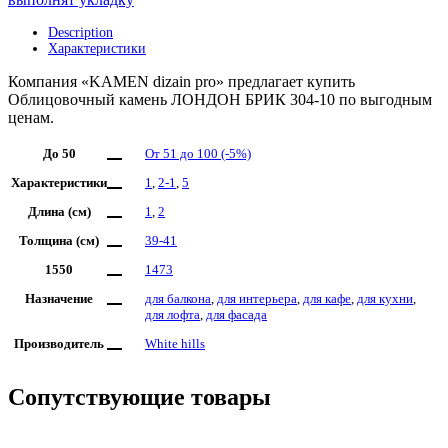
Description
Характеристики
Компания «KAMEN dizain pro» предлагает купить
Облицовочный камень ЛОНДОН БРИК 304-10 по выгодным
ценам.
До 50
От 51 до 100 (-5%)
Характеристики
1
,
2-1
,
5
Длина (см)
1
,
2
Толщина (см)
39-41
1550
1473
Назначение
для балкона
,
для интерьера
,
для кафе
,
для кухни
,
для лофта
,
для фасада
Производитель
White hills
Сопутствующие товары