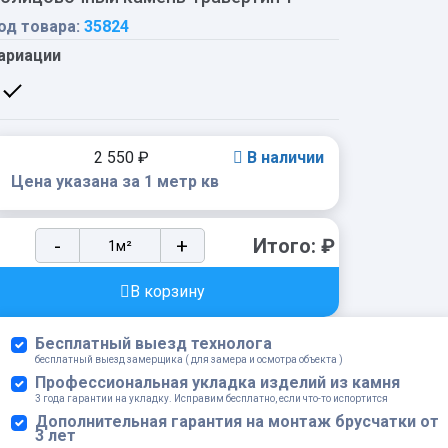
од товара:
35824
ариации
2 550
₽
В наличии
Цена указана за 1 метр кв
Облицовочный
-
+
Итого:
₽
камень
Травертин
В корзину
1
quantity
Бесплатный выезд технолога
бесплатный выезд замерщика ( для замера и осмотра объекта )
Профессиональная укладка изделий из камня
3 года гарантии на укладку. Исправим бесплатно, если что-то испортится
Дополнительная гарантия на монтаж брусчатки от
3 лет