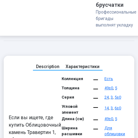
брусчатки
Профессиональные
бригады
выполнят укладку
Description
Характеристики
Коллекция
Есть
Толщина
49±0
,
5
Серия
24
,
3
,
5±0
Угловой
14
,
3
,
6±0
элемент
Если вы ищете, где
Длина (см)
49±0
,
5
купить Облицовочный
Ширина
Для
камень Травертин 1,
расшивки
облицовки