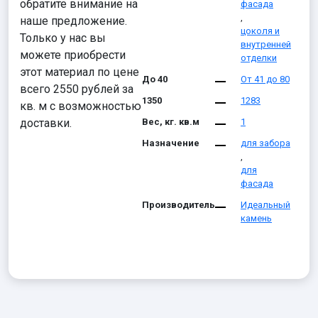
обратите внимание на
фасада
,
наше предложение.
цоколя и
Только у нас вы
внутренней
можете приобрести
отделки
этот материал по цене
До 40
От 41 до 80
всего 2550 рублей за
1350
1283
кв. м с возможностью
доставки.
Вес, кг. кв.м
1
Назначение
для забора
,
для
фасада
Производитель
Идеальный
камень