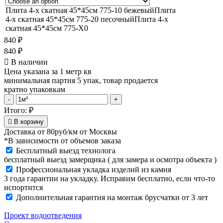
Плита 4-х скатная 45*45см 775-10 бежевый
Плита
4-х скатная 45*45см 775-20 песочный
Плита 4-х
скатная 45*45см 775-X0
840
₽
840
₽
В наличии
Цена указана за 1 метр кв
минимальная партия 5 упак, товар продается
кратно упаковкам
Плита
-
+
4-
Итого:
₽
х
В корзину
скатная
Доставка от
80руб/км
от Москвы
45*45см
*В зависимости от объемов заказа
775-
Бесплатный выезд технолога
X0
бесплатный выезд замерщика ( для замера и осмотра объекта )
quantity
Профессиональная укладка изделий из камня
3 года гарантии на укладку. Исправим бесплатно, если что-то
испортится
Дополнительная гарантия на монтаж брусчатки от 3 лет
Проект водоотведения