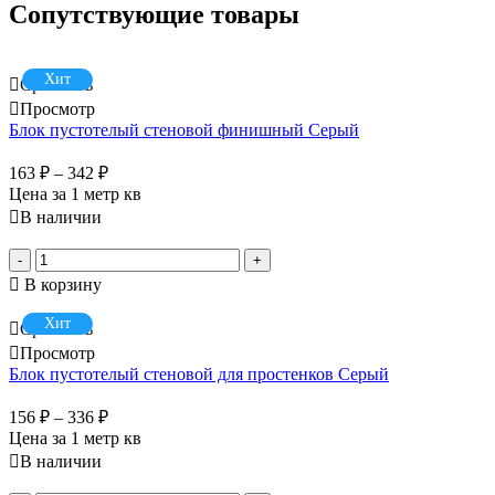
Сопутствующие товары
Хит
Сравнить
Просмотр
Блок пустотелый стеновой финишный Серый
163
₽
–
342
₽
Цена за 1 метр кв
В наличии
-
+
В корзину
Хит
Сравнить
Просмотр
Блок пустотелый стеновой для простенков Серый
156
₽
–
336
₽
Цена за 1 метр кв
В наличии