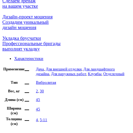
Сделаем дренаж
на вашем участке
Дизайн-проект мощения
Создадим уникальный
дизайн мощения
Укладка брусчатки
Профессиональные бригады
выполнят укладку
Характеристики
Применение
Дача
,
Для внешней отделки
,
Для ландшафтного
дизайна
,
Для наружных работ
,
Клумбы
,
Отделочный
Тип
Вибролитая
Вес, кг
2
,
30
Длина (см)
45
Ширина
45
(см)
Толщина
4
,
5-11
(см)