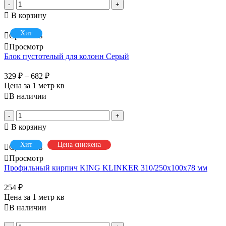
-
+
В корзину
Хит
Сравнить
Просмотр
Блок пустотелый для колонн Серый
329
₽
–
682
₽
Цена за 1 метр кв
В наличии
-
+
В корзину
Хит
Цена снижена
Сравнить
Просмотр
Профильный кирпич KING KLINKER 310/250x100x78 мм
254
₽
Цена за 1 метр кв
В наличии