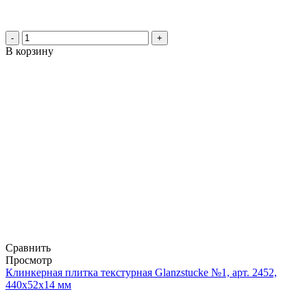
-
+
В корзину
Сравнить
Просмотр
Клинкерная плитка текстурная Glanzstucke №1, арт. 2452,
440x52x14 мм