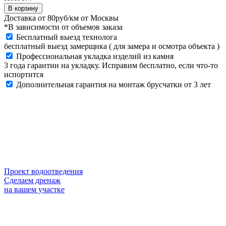
кирпич
В корзину
Stroeher
Доставка от
80руб/км
от Москвы
Keravette
*В зависимости от объемов заказа
307
Бесплатный выезд технолога
weizengelb,
бесплатный выезд замерщика ( для замера и осмотра объекта )
NF11
Профессиональная укладка изделий из камня
240x71x11
3 года гарантии на укладку. Исправим бесплатно, если что-то
мм
испортится
quantity
Дополнительная гарантия на монтаж брусчатки от 3 лет
Проект водоотведения
Сделаем дренаж
на вашем участке