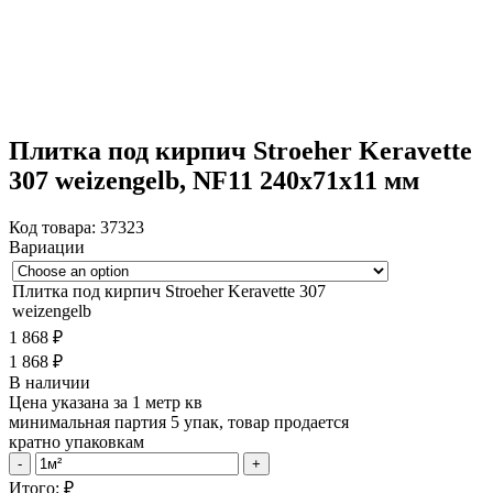
Плитка под кирпич Stroeher Keravette
307 weizengelb, NF11 240x71x11 мм
Код товара:
37323
Вариации
Плитка под кирпич Stroeher Keravette 307
weizengelb
1 868
₽
1 868
₽
В наличии
Цена указана за 1 метр кв
минимальная партия 5 упак, товар продается
кратно упаковкам
Плитка
-
+
под
Итого:
₽