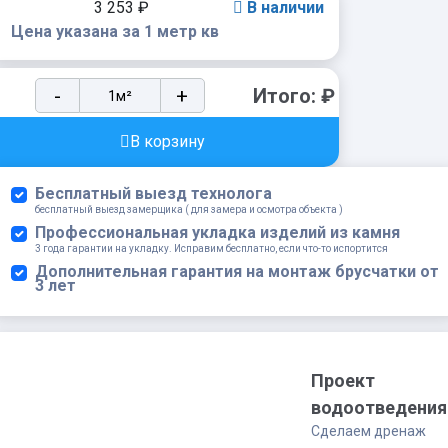
3 253
₽
В наличии
Цена указана за 1 метр кв
Плитка
-
+
Итого:
₽
Mykonos
Bluebell
В корзину
Gris
230x1200
Бесплатный выезд технолога
мм
бесплатный выезд замерщика ( для замера и осмотра объекта )
quantity
Профессиональная укладка изделий из камня
3 года гарантии на укладку. Исправим бесплатно, если что-то испортится
Дополнительная гарантия на монтаж брусчатки от
3 лет
Проект
водоотведения
Сделаем дренаж