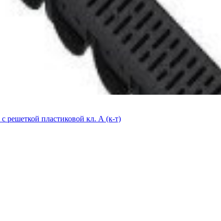
с решеткой пластиковой кл. А (к-т)