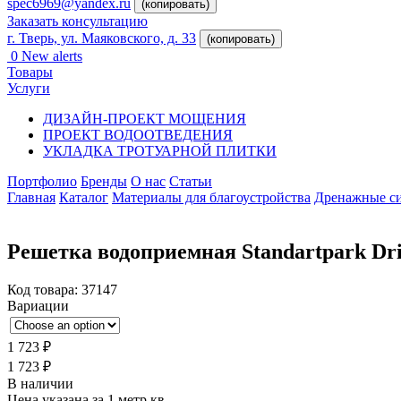
spec6969@yandex.ru
(копировать)
Заказать консультацию
г. Тверь, ул. Маяковского, д. 33
(копировать)
0
New alerts
Товары
Услуги
ДИЗАЙН-ПРОЕКТ МОЩЕНИЯ
ПРОЕКТ ВОДООТВЕДЕНИЯ
УКЛАДКА ТРОТУАРНОЙ ПЛИТКИ
Портфолио
Бренды
О нас
Статьи
Главная
Каталог
Материалы для благоустройства
Дренажные с
Решетка водоприемная Standartpark Dr
Код товара:
37147
Вариации
1 723
₽
1 723
₽
В наличии
Цена указана за 1 метр кв