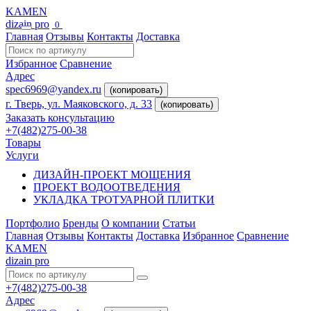
KAMEN
dizain pro
0
Главная
Отзывы
Контакты
Доставка
Избранное
Сравнение
Адрес
spec6969@yandex.ru
(копировать)
г. Тверь, ул. Маяковского, д. 33
(копировать)
Заказать консультацию
+7(482)275-00-38
Товары
Услуги
ДИЗАЙН-ПРОЕКТ МОЩЕНИЯ
ПРОЕКТ ВОДООТВЕДЕНИЯ
УКЛАДКА ТРОТУАРНОЙ ПЛИТКИ
Портфолио
Бренды
О компании
Статьи
Главная
Отзывы
Контакты
Доставка
Избранное
Сравнение
KAMEN
dizain pro
+7(482)275-00-38
Адрес