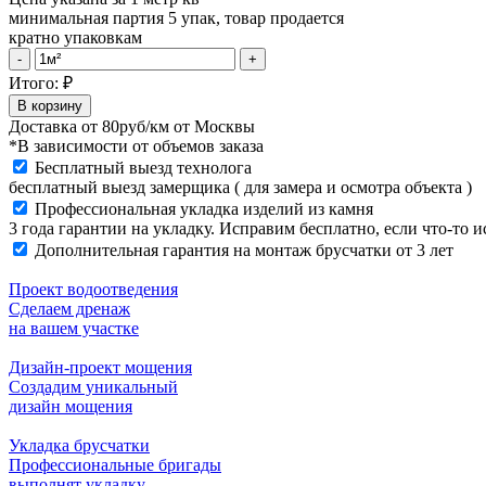
минимальная партия 5 упак, товар продается
кратно упаковкам
Решетка
-
+
водоприемная
Итого:
₽
Standartpark
В корзину
Drive
Доставка от
80руб/км
от Москвы
DN100
*В зависимости от объемов заказа
щелевая
Бесплатный выезд технолога
чугунная
бесплатный выезд замерщика ( для замера и осмотра объекта )
ВЧ
Профессиональная укладка изделий из камня
кл.
3 года гарантии на укладку. Исправим бесплатно, если что-то 
D400
Дополнительная гарантия на монтаж брусчатки от 3 лет
quantity
Проект водоотведения
Сделаем дренаж
на вашем участке
Дизайн-проект мощения
Создадим уникальный
дизайн мощения
Укладка брусчатки
Профессиональные бригады
выполнят укладку