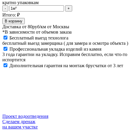
кратно упаковкам
Рустовые
-
+
камни
Итого:
₽
851-
В корзину
00
Доставка от
80руб/км
от Москвы
quantity
*В зависимости от объемов заказа
Бесплатный выезд технолога
бесплатный выезд замерщика ( для замера и осмотра объекта )
Профессиональная укладка изделий из камня
3 года гарантии на укладку. Исправим бесплатно, если что-то
испортится
Дополнительная гарантия на монтаж брусчатки от 3 лет
Проект водоотведения
Сделаем дренаж
на вашем участке