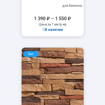
для балкона
1 390
₽
–
1 550
₽
Цена за 1 метр кв
В наличии
Хит
-
+