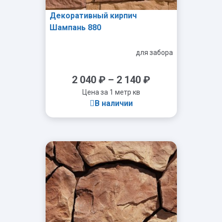
Декоративный кирпич
Шампань 880
для забора
2 040
₽
–
2 140
₽
Цена за 1 метр кв
В наличии
-
+