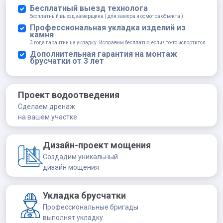
Белый
Бесплатный выезд технолога
quantity
бесплатный выезд замерщика ( для замера и осмотра объекта )
Профессиональная укладка изделий из
камня
3 года гарантии на укладку. Исправим бесплатно, если что-то испортится
Дополнительная гарантия на монтаж
брусчатки от 3 лет
Проект водоотведения
Сделаем дренаж
на вашем участке
Дизайн-проект мощения
Создадим уникальный
дизайн мощения
Укладка брусчатки
Профессиональные бригады
выполнят укладку