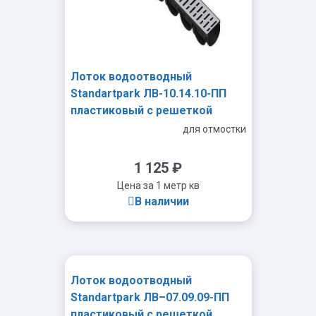
Лоток водоотводный
Standartpark ЛВ-10.14.10-ПП
пластиковый с решеткой
стальной оцинкованной (к-т)
для отмостки
1 125
₽
Цена за 1 метр кв
В наличии
Лоток водоотводный
-
+
Standartpark ЛВ–07.09.09-ПП
пластиковый с решеткой