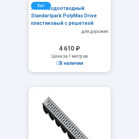
Хит
Лоток водоотводный
Standartpark PolyMax Drive
пластиковый с решеткой
щелевой чугунной ВЧ кл.С
для дорожек
(комплект) 0805033-М
4 610
₽
Цена за 1 метр кв
В наличии
-
+