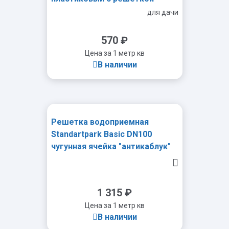
ячеистой пластиковой кл. А
для дачи
(комплект)
570
₽
Цена за 1 метр кв
В наличии
Решетка водоприемная
-
+
Standartpark Basic DN100
чугунная ячейка "антикаблук"
SAFE кл. С250
1 315
₽
Цена за 1 метр кв
В наличии