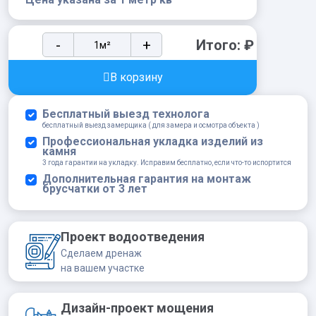
Тротуарная
-
+
Итого:
₽
брусчатка
Классика
В корзину
Арко
ColorMix
Бесплатный выезд технолога
Steingot
бесплатный выезд замерщика ( для замера и осмотра объекта )
Травертин
Профессиональная укладка изделий из
камня
60мм
3 года гарантии на укладку. Исправим бесплатно, если что-то испортится
quantity
Дополнительная гарантия на монтаж
брусчатки от 3 лет
Проект водоотведения
Сделаем дренаж
на вашем участке
Дизайн-проект мощения