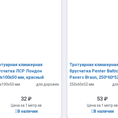
отуарная клинкерная
Тротуарная клинкерна
усчатка ЛСР Лондон
брусчатка Penter Baltic
0х100х50 мм, красный
Pavers Braun, 250*60*5
Оранжевый
x100x50 мм
для дорожек
250x60x52 мм
дл
32
₽
53
₽
Цена за 1 метр кв
Цена за 1 метр кв
В наличии
В наличии