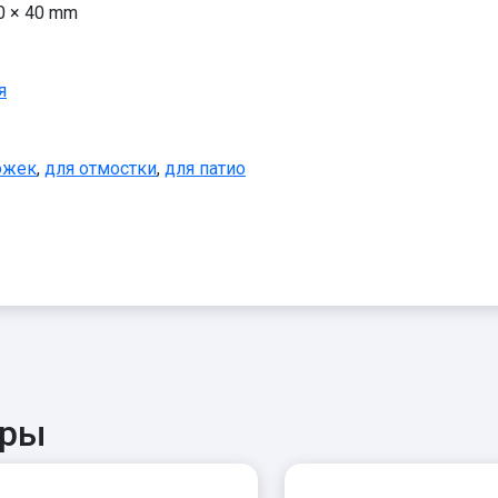
0 × 40 mm
я
ожек
,
для отмостки
,
для патио
ары