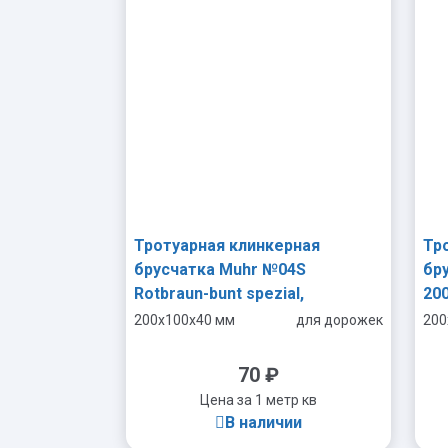
Тротуарная клинкерная
Тр
брусчатка Muhr №04S
бр
Rotbraun-bunt spezial,
20
200*100*40 мм
200x100x40 мм
для дорожек
200
70
₽
Цена за 1 метр кв
В наличии