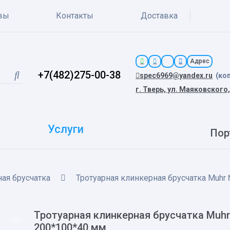
вы
Контакты
Доставка
Адрес
+7(482)275-00-38
spec6969@yandex.ru
(ко
г. Тверь, ул. Маяковского,
Услуги
Пор
ая брусчатка
Тротуарная клинкерная брусчатка Muhr №
Тротуарная клинкерная брусчатка Muhr №
200*100*40 мм