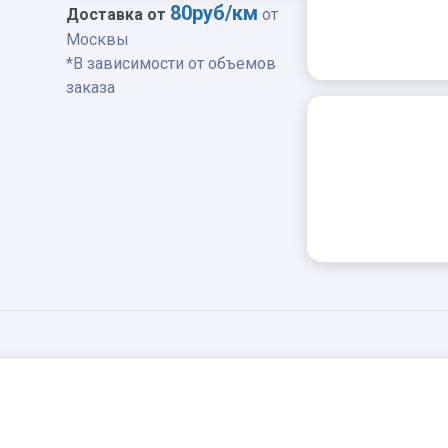
80руб/км
Доставка от
от
Hellbraun-
Москвы
bunt
*В зависимости от объемов
spezial,
заказа
200*100*40
мм
quantity