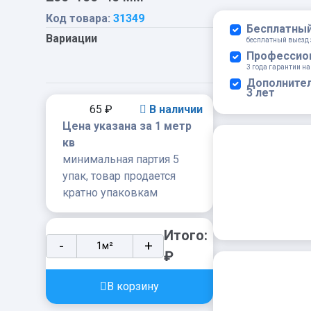
Код товара:
31349
Бесплатный
Вариации
бесплатный выезд 
Профессион
3 года гарантии на
Дополнител
3 лет
65
₽
В наличии
Цена указана за 1 метр
кв
минимальная партия 5
упак, товар продается
кратно упаковкам
Итого:
Тротуарная
-
+
₽
клинкерная
брусчатка
В корзину
Muhr
№06S