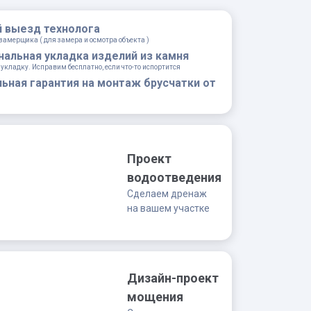
 выезд технолога
замерщика ( для замера и осмотра объекта )
альная укладка изделий из камня
 укладку. Исправим бесплатно, если что-то испортится
ьная гарантия на монтаж брусчатки от
Проект
водоотведения
Сделаем дренаж
на вашем участке
Дизайн-проект
мощения