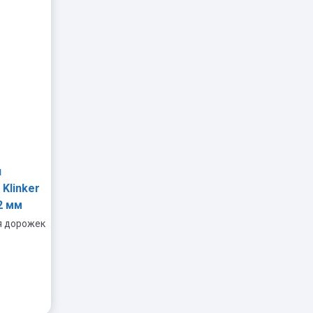
я
 Klinker
2 мм
я дорожек