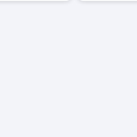
-
+
-