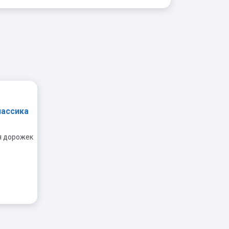
лассика
я дорожек