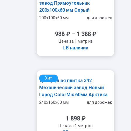
завод Прямоугольник
200х100х60 мм Серый
200x100x60 мм
для дорожек
988
₽
–
1 388
₽
Цена за 1 метр кв
В наличии
Хит
Тротуарная плитка 342
-
+
Механический завод Новый
Город ColorMix 60мм Арктика
240x160x60 мм
для дорожек
1 898
₽
Цена за 1 метр кв