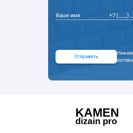
Нажима
Отправить
соглас
KAMEN
dizain pro