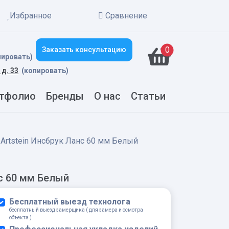
Избранное
Сравнение
New alerts
0
Заказать консультацию
пировать)
 д. 33
(копировать)
тфолио
Бренды
О нас
Статьи
 Artstein Инсбрук Ланс 60 мм Белый
нс 60 мм Белый
Бесплатный выезд технолога
бесплатный выезд замерщика ( для замера и осмотра
объекта )