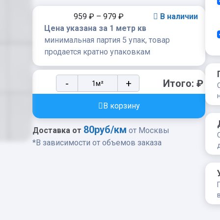
959
₽
–
979
₽
В наличии
Цена указана за 1 метр кв
минимальная партия 5 упак, товар
продается кратно упаковкам
Тротуарная
-
+
Итого:
₽
плита
Artstein
В корзину
Инсбрук
Ланс
80руб/км
Доставка от
от Москвы
60
*В зависимости от объемов заказа
мм
Белый
quantity