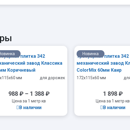
ары
Новинка
Новинка
отуарная плитка 342
Тротуарная плитка 342
ханический завод Классика
механический завод К
 мм Коричневый
ColorMix 60мм Каир
x115x60 мм
для дорожек
172x115x60 мм
дл
988
₽
–
1 388
₽
1 898
₽
Цена за 1 метр кв
Цена за 1 метр кв
В наличии
В наличии