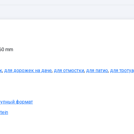
 60 mm
к
,
для дорожек на даче
,
для отмостки
,
для патио
,
для тротуа
рупный формат
tein