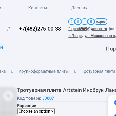
вы
Контакты
Доставка
Адрес
+7(482)275-00-38
spec6969@yandex.ru
(ко
г. Тверь, ул. Маяковского,
ги
Пор
тка
Крупноформатные плиты
Тротуарная плита
Тротуарная плита Artstein Инсбрук Ла
Код товара:
33007
Вариации