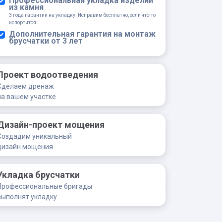
Профессиональная укладка изделий
из камня
3 года гарантии на укладку. Исправим бесплатно, если что-то
испортится
Дополнительная гарантия на монтаж
брусчатки от 3 лет
Проект водоотведения
Сделаем дренаж
на вашем участке
Дизайн-проект мощения
Создадим уникальный
дизайн мощения
Укладка брусчатки
Профессиональные бригады
выполнят укладку