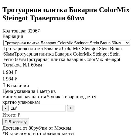
Тротуарная плитка Бавария ColorMix
Steingot Травертин 60мм
Код товара:
32067
Вариации
Тротуарная плитка Бавария ColorMix Steingot Stein Braun
60мм
Тротуарная плитка Бавария ColorMix Steingot Stein
Ferro 60мм
Тротуарная плитка Бавария ColorMix Steingot
Terrakota №1 60мм
1 984
₽
1 984
₽
В наличии
Цена указана за 1 метр кв
минимальная партия 5 упак, товар продается
кратно упаковкам
Тротуарная
-
+
плитка
Итого:
₽
Бавария
В корзину
ColorMix
Доставка от
80руб/км
от Москвы
Steingot
*В зависимости от объемов заказа
Травертин