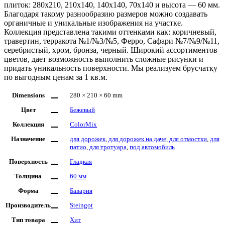
плиток: 280х210, 210х140, 140х140, 70х140 и высота — 60 мм.
Благодаря такому разнообразию размеров можно создавать
органичные и уникальные изображения на участке.
Коллекция представлена такими оттенками как: коричневый,
травертин, терракота №1/№3/№5, Ферро, Сафари №7/№9/№11,
серебристый, хром, бронза, черный. Широкий ассортиментов
цветов, дает возможность выполнить сложные рисунки и
придать уникальность поверхности. Мы реализуем брусчатку
по выгодным ценам за 1 кв.м.
Dimensions
280 × 210 × 60 mm
Цвет
Бежевый
Коллекция
ColorMix
Назначение
для дорожек
,
для дорожек на даче
,
для отмостки
,
для
патио
,
для тротуара
,
под автомобиль
Поверхность
Гладкая
Толщина
60 мм
Форма
Бавария
Производитель
Steingot
Тип товара
Хит