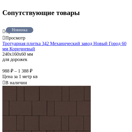
Сопутствующие товары
Новинка
Сравнить
Просмотр
Тротуарная плитка 342 Механический завод Новый Город 60
мм Коричневый
240x160x60 мм
для дорожек
988
₽
–
1 388
₽
Цена за 1 метр кв
В наличии