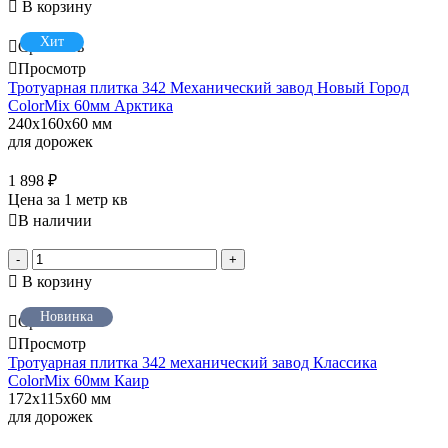
В корзину
Хит
Сравнить
Просмотр
Тротуарная плитка 342 Механический завод Новый Город
ColorMix 60мм Арктика
240x160x60 мм
для дорожек
1 898
₽
Цена за 1 метр кв
В наличии
-
+
В корзину
Новинка
Сравнить
Просмотр
Тротуарная плитка 342 механический завод Классика
ColorMix 60мм Каир
172x115x60 мм
для дорожек