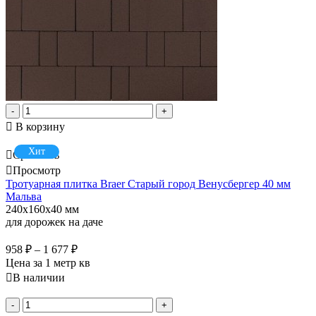
-
+
В корзину
Хит
Сравнить
Просмотр
Тротуарная плитка Braer Старый город Венусбергер 40 мм
Мальва
240x160x40 мм
для дорожек на даче
958
₽
–
1 677
₽
Цена за 1 метр кв
В наличии
-
+