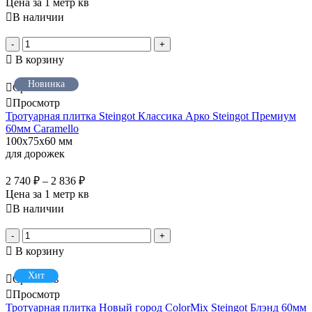
Цена за 1 метр кв
В наличии
-
+
В корзину
Новинка
Сравнить
Просмотр
Тротуарная плитка Steingot Классика Арко Steingot Премиум
60мм Caramello
100x75x60 мм
для дорожек
2 740
₽
–
2 836
₽
Цена за 1 метр кв
В наличии
-
+
В корзину
Хит
Сравнить
Просмотр
Тротуарная плитка Новый город ColorMix Steingot Блэнд 60мм