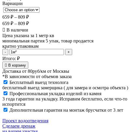
Вариации
659
₽
–
809
₽
659
₽
–
809
₽
В наличии
Цена указана за 1 метр кв
минимальная партия 5 упак, товар продается
кратно упаковкам
Тротуарная
-
+
плитка
Итого:
₽
Инсбрук
В корзину
Альт
Доставка от
80руб/км
от Москвы
40
*В зависимости от объемов заказа
мм
Бесплатный выезд технолога
Коричневый
бесплатный выезд замерщика ( для замера и осмотра объекта )
quantity
Профессиональная укладка изделий из камня
3 года гарантии на укладку. Исправим бесплатно, если что-то
испортится
Дополнительная гарантия на монтаж брусчатки от 3 лет
Проект водоотведения
Сделаем дренаж
на вашем участке