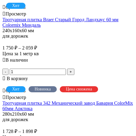
Хит
Сравнить
Просмотр
Тротуарная плитка Braer Старый Город Ландхаус 60 мм
Colormix Миндаль
240x160x60 мм
для дорожек
1 750
₽
–
2 059
₽
Цена за 1 метр кв
В наличии
-
+
В корзину
Хит
Новинка
Цена снижена
Сравнить
Просмотр
Тротуарная плитка 342 Механический завод Бавария ColorMix
60мм Арктика
280x210x60 мм
для дорожек
1 728
₽
–
1 898
₽