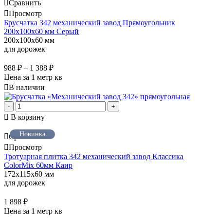
Сравнить
Просмотр
Брусчатка 342 механический завод Прямоугольник
200х100х60 мм Серый
200x100x60 мм
для дорожек
988
₽
–
1 388
₽
Цена за 1 метр кв
В наличии
-
+
В корзину
Новинка
Сравнить
Просмотр
Тротуарная плитка 342 механический завод Классика
ColorMix 60мм Каир
172x115x60 мм
для дорожек
1 898
₽
Цена за 1 метр кв