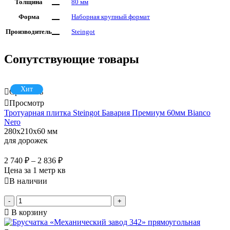
Толщина
80 мм
Форма
Наборная крупный формат
Производитель
Steingot
Сопутствующие товары
Хит
Сравнить
Просмотр
Тротуарная плитка Steingot Бавария Премиум 60мм Bianco
Nero
280x210x60 мм
для дорожек
2 740
₽
–
2 836
₽
Цена за 1 метр кв
В наличии
-
+
В корзину