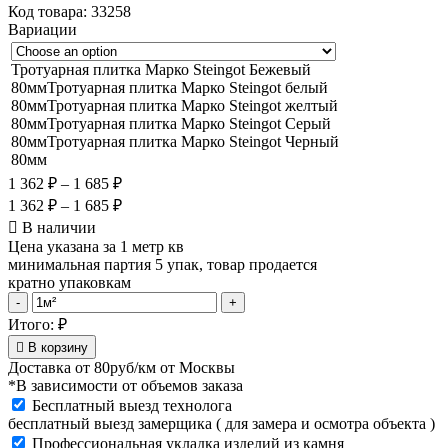
Код товара:
33258
Вариации
Тротуарная плитка Марко Steingot Бежевый
80мм
Тротуарная плитка Марко Steingot белый
80мм
Тротуарная плитка Марко Steingot желтый
80мм
Тротуарная плитка Марко Steingot Серый
80мм
Тротуарная плитка Марко Steingot Черный
80мм
1 362
₽
–
1 685
₽
1 362
₽
–
1 685
₽
В наличии
Цена указана за 1 метр кв
минимальная партия 5 упак, товар продается
кратно упаковкам
Тротуарная
-
+
плитка
Итого:
₽
Марко
В корзину
Steingot
Доставка от
80руб/км
от Москвы
Серый
*В зависимости от объемов заказа
80мм
Бесплатный выезд технолога
quantity
бесплатный выезд замерщика ( для замера и осмотра объекта )
Профессиональная укладка изделий из камня