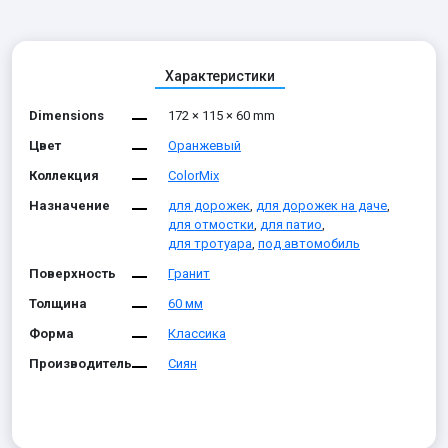
Характеристики
Dimensions
172 × 115 × 60 mm
Цвет
Оранжевый
Коллекция
ColorMix
Назначение
для дорожек
,
для дорожек на даче
,
для отмостки
,
для патио
,
для тротуара
,
под автомобиль
Поверхность
Гранит
Толщина
60 мм
Форма
Классика
Производитель
Сиян