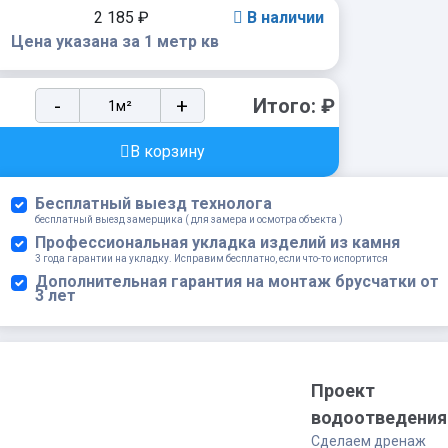
2 185
₽
В наличии
Цена указана за 1 метр кв
Тротуарная
-
+
Итого:
₽
плитка
Сиян
В корзину
Классико
П17-
Бесплатный выезд технолога
6
бесплатный выезд замерщика ( для замера и осмотра объекта )
60
Профессиональная укладка изделий из камня
3 года гарантии на укладку. Исправим бесплатно, если что-то испортится
мм
Дополнительная гарантия на монтаж брусчатки от
ColorMix
3 лет
Гранит
Осень
quantity
Проект
водоотведения
Сделаем дренаж