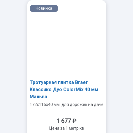
Новинка
-
+
Тротуарная плитка Braer
Классико Дуо ColorMix 40 мм
Мальва
172x115x40 мм
для дорожек на даче
1 677
₽
Цена за 1 метр кв