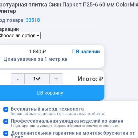
ротуарная плитка Сиян Паркет П25-6 60 мм ColorMi
питер
од товара:
33518
ариации
1 840
₽
В наличии
Цена указана за 1 метр кв
Тротуарная
-
+
Итого:
₽
плитка
Сиян
В корзину
Паркет
П25-
Бесплатный выезд технолога
6
бесплатный выезд замерщика ( для замера и осмотра объекта )
60
Профессиональная укладка изделий из камня
3 года гарантии на укладку. Исправим бесплатно, если что-то испортится
мм
Дополнительная гарантия на монтаж брусчатки от
ColorMix
3 лет