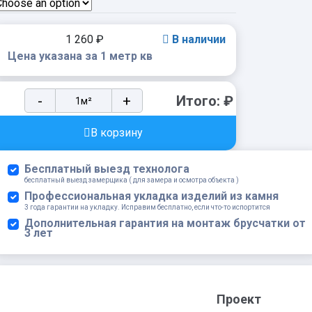
1 260
₽
В наличии
Цена указана за 1 метр кв
Тротуарная
-
+
Итого:
₽
плитка
Фабрика
В корзину
Готика
Доска
Бесплатный выезд технолога
Фактурная
бесплатный выезд замерщика ( для замера и осмотра объекта )
600х200х60,
Профессиональная укладка изделий из камня
3 года гарантии на укладку. Исправим бесплатно, если что-то испортится
400х200х60
Дополнительная гарантия на монтаж брусчатки от
мм
3 лет
Коричневый
на
белом
цементе
Проект