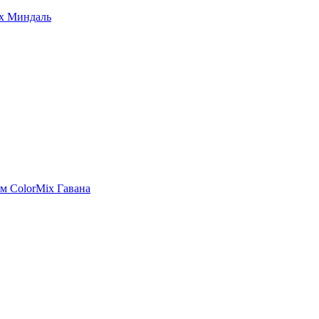
ix Миндаль
м ColorMix Гавана