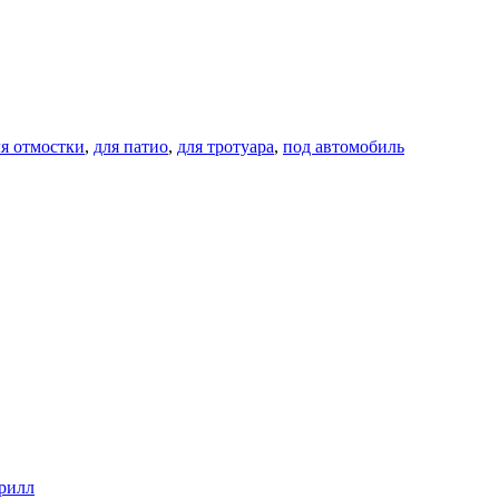
ля отмостки
,
для патио
,
для тротуара
,
под автомобиль
ерилл