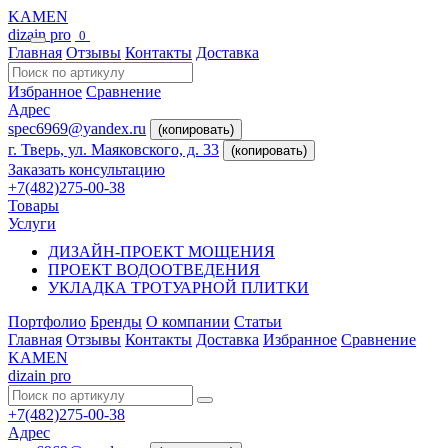
KAMEN
dizain pro
0
Главная
Отзывы
Контакты
Доставка
Избранное
Сравнение
Адрес
spec6969@yandex.ru
(копировать)
г. Тверь, ул. Маяковского, д. 33
(копировать)
Заказать консультацию
+7(482)275-00-38
Товары
Услуги
ДИЗАЙН-ПРОЕКТ МОЩЕНИЯ
ПРОЕКТ ВОДООТВЕДЕНИЯ
УКЛАДКА ТРОТУАРНОЙ ПЛИТКИ
Портфолио
Бренды
О компании
Статьи
Главная
Отзывы
Контакты
Доставка
Избранное
Сравнение
KAMEN
dizain pro
+7(482)275-00-38
Адрес