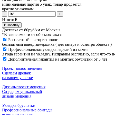
минимальная партия 5 упак, товар продается
кратно упаковкам
Тротуарная
-
+
плитка
Итого:
₽
342
В корзину
Механический
Доставка от
80руб/км
от Москвы
завод
*В зависимости от объемов заказа
Новый
Бесплатный выезд технолога
Город
бесплатный выезд замерщика ( для замера и осмотра объекта )
60
Профессиональная укладка изделий из камня
мм
3 года гарантии на укладку. Исправим бесплатно, если что-то 
Коричневый
Дополнительная гарантия на монтаж брусчатки от 3 лет
quantity
Проект водоотведения
Сделаем дренаж
на вашем участке
Дизайн-проект мощения
Создадим уникальный
дизайн мощения
Укладка брусчатки
Профессиональные бригады
выполнят укладку