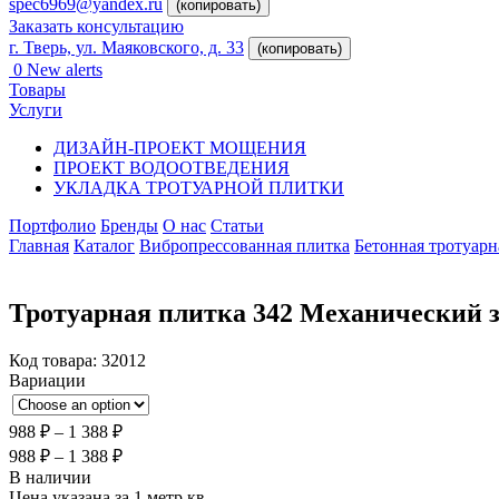
spec6969@yandex.ru
(копировать)
Заказать консультацию
г. Тверь, ул. Маяковского, д. 33
(копировать)
0
New alerts
Товары
Услуги
ДИЗАЙН-ПРОЕКТ МОЩЕНИЯ
ПРОЕКТ ВОДООТВЕДЕНИЯ
УКЛАДКА ТРОТУАРНОЙ ПЛИТКИ
Портфолио
Бренды
О нас
Статьи
Главная
Каталог
Вибропрессованная плитка
Бетонная тротуарн
Тротуарная плитка 342 Механический 
Код товара:
32012
Вариации
988
₽
–
1 388
₽
988
₽
–
1 388
₽
В наличии
Цена указана за 1 метр кв