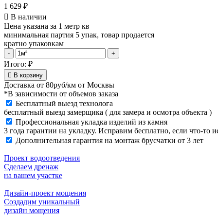
1 629
₽
В наличии
Цена указана за 1 метр кв
минимальная партия 5 упак, товар продается
кратно упаковкам
Тротуарная
-
+
плитка
Итого:
₽
Artstein
В корзину
Инсбрук
Доставка от
80руб/км
от Москвы
Альпен
*В зависимости от объемов заказа
60
Бесплатный выезд технолога
мм
бесплатный выезд замерщика ( для замера и осмотра объекта )
Color
Mix
Профессиональная укладка изделий из камня
Берилл
3 года гарантии на укладку. Исправим бесплатно, если что-то 
quantity
Дополнительная гарантия на монтаж брусчатки от 3 лет
Проект водоотведения
Сделаем дренаж
на вашем участке
Дизайн-проект мощения
Создадим уникальный
дизайн мощения