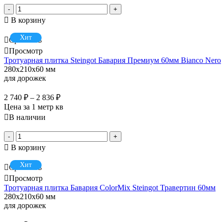
-
+
В корзину
Хит
Сравнить
Просмотр
Тротуарная плитка Steingot Бавария Премиум 60мм Bianco Nero
280x210x60 мм
для дорожек
2 740
₽
–
2 836
₽
Цена за 1 метр кв
В наличии
-
+
В корзину
Хит
Сравнить
Просмотр
Тротуарная плитка Бавария ColorMix Steingot Травертин 60мм
280x210x60 мм
для дорожек