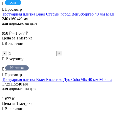
Хит
Сравнить
Просмотр
Тротуарная плитка Braer Старый город Венусбергер 40 мм Мал
240x160x40 мм
для дорожек на даче
958
₽
–
1 677
₽
Цена за 1 метр кв
В наличии
-
+
В корзину
Новинка
Сравнить
Просмотр
Тротуарная плитка Braer Классико Дуо ColorMix 40 мм Мальва
172x115x40 мм
для дорожек на даче
1 677
₽
Цена за 1 метр кв
В наличии