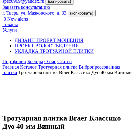
spec6969@yandex.ru
(копировать)
Заказать консультацию
г. Тверь, ул. Маяковского, д. 33
(копировать)
0
New alerts
Товары
Услуги
ДИЗАЙН-ПРОЕКТ МОЩЕНИЯ
ПРОЕКТ ВОДООТВЕДЕНИЯ
УКЛАДКА ТРОТУАРНОЙ ПЛИТКИ
Портфолио
Бренды
О нас
Статьи
Главная
Каталог
Тротуарная плитка
Вибропрессованная
плитка
Тротуарная плитка Braer Классико Дуо 40 мм Винный
Тротуарная плитка Braer Классико
Дуо 40 мм Винный