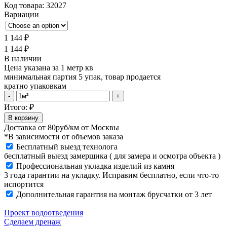
Код товара:
32027
Вариации
1 144
₽
1 144
₽
В наличии
Цена указана за 1 метр кв
минимальная партия 5 упак, товар продается
кратно упаковкам
Тротуарная
-
+
плитка
Итого:
₽
Braer
В корзину
Классико
Доставка от
80руб/км
от Москвы
Дуо
*В зависимости от объемов заказа
40
Бесплатный выезд технолога
мм
бесплатный выезд замерщика ( для замера и осмотра объекта )
Винный
Профессиональная укладка изделий из камня
quantity
3 года гарантии на укладку. Исправим бесплатно, если что-то
испортится
Дополнительная гарантия на монтаж брусчатки от 3 лет
Проект водоотведения
Сделаем дренаж