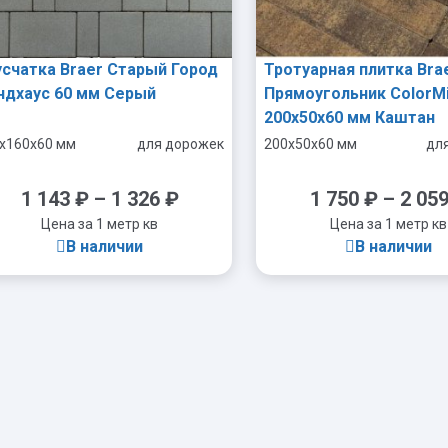
усчатка Braer Старый Город
Тротуарная плитка Bra
ндхаус 60 мм Серый
Прямоугольник ColorM
200х50х60 мм Каштан
x160x60 мм
для дорожек
200x50x60 мм
дл
1 143
₽
–
1 326
₽
1 750
₽
–
2 05
Цена за 1 метр кв
Цена за 1 метр кв
В наличии
В наличии
-
+
-