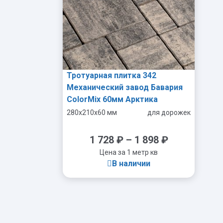
Тротуарная плитка 342
Механический завод Бавария
ColorMix 60мм Арктика
280x210x60 мм
для дорожек
1 728
₽
–
1 898
₽
Цена за 1 метр кв
В наличии
-
+