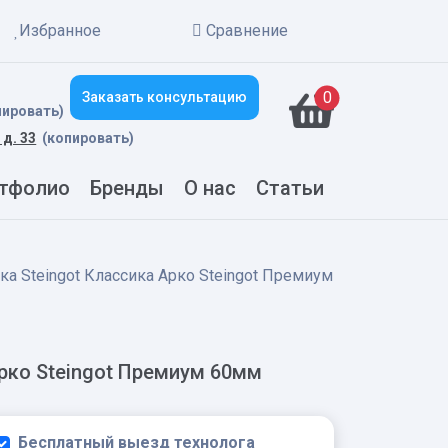
Избранное
Сравнение
New alerts
0
Заказать консультацию
пировать)
 д. 33
(копировать)
тфолио
Бренды
О нас
Статьи
ка Steingot Классика Арко Steingot Премиум
Арко Steingot Премиум 60мм
Бесплатный выезд технолога