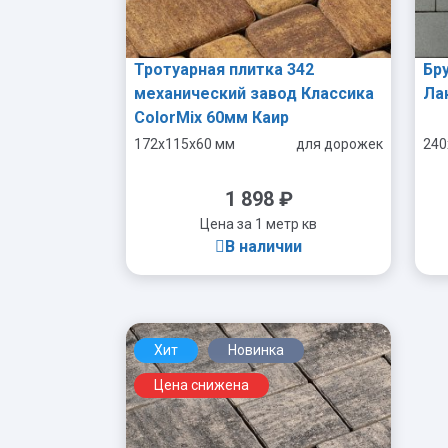
Тротуарная плитка 342
Бр
механический завод Классика
Ла
ColorMix 60мм Каир
172x115x60 мм
для дорожек
240
1 898
₽
Цена за 1 метр кв
В наличии
Хит
Новинка
-
+
Цена снижена