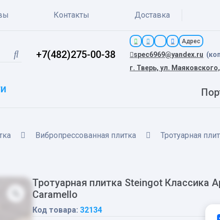
вы
Контакты
Доставка
Адрес
+7(482)275-00-38
spec6969@yandex.ru
(ко
г. Тверь, ул. Маяковского,
ги
Пор
тка
Вибропрессованная плитка
Тротуарная плит
Тротуарная плитка Steingot Классика 
Caramello
Код товара:
32134