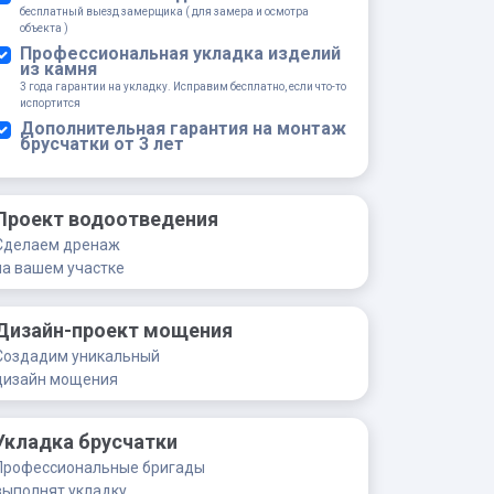
бесплатный выезд замерщика ( для замера и осмотра
объекта )
Профессиональная укладка изделий
из камня
3 года гарантии на укладку. Исправим бесплатно, если что-то
испортится
Дополнительная гарантия на монтаж
брусчатки от 3 лет
Проект водоотведения
Сделаем дренаж
на вашем участке
Дизайн-проект мощения
Создадим уникальный
дизайн мощения
Укладка брусчатки
Профессиональные бригады
выполнят укладку