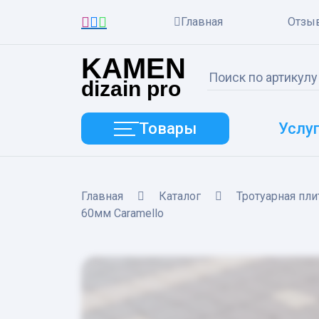
Главная
Отзы
KAMEN
dizain pro
Товары
Услу
Главная
Каталог
Тротуарная пли
60мм Caramello