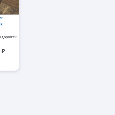
er
ix
я дорожек
9
₽
+