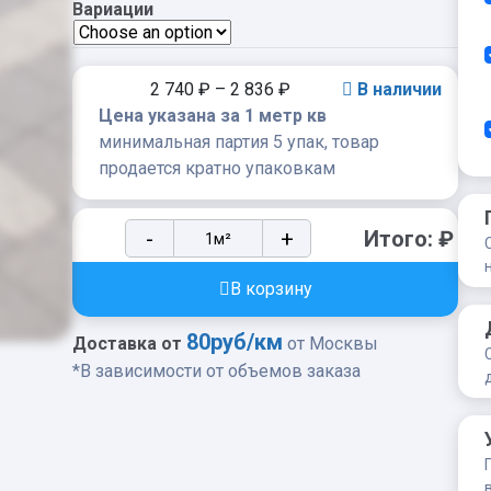
Вариации
2 740
₽
–
2 836
₽
В наличии
Цена указана за 1 метр кв
минимальная партия 5 упак, товар
продается кратно упаковкам
Тротуарная
-
+
Итого:
₽
плитка
Steingot
В корзину
Классика
Арко
80руб/км
Доставка от
от Москвы
Steingot
*В зависимости от объемов заказа
Премиум
60мм
Caramello
quantity