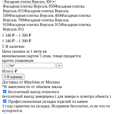
Фасадная плитка Версаль 050
Фасадная плитка
Версаль 051
Фасадная плитка Версаль
100
Фасадная плитка Версаль 404
Фасадная плитка
Версаль 709
Фасадная плитка Версаль
910
Фасадная плитка Версаль 915
Фасадная плитка
Версаль 955
1 340
₽
–
1 390
₽
1 340
₽
–
1 390
₽
В наличии
Цена указана за 1 метр кв
минимальная партия 5 упак, товар продается
кратно упаковкам
Фасадная
-
+
плитка
Итого:
₽
Версаль
В корзину
910
Доставка от
80руб/км
от Москвы
quantity
*В зависимости от объемов заказа
Бесплатный выезд технолога
бесплатный выезд замерщика ( для замера и осмотра объекта )
Профессиональная укладка изделий из камня
3 года гарантии на укладку. Исправим бесплатно, если что-то
испортится