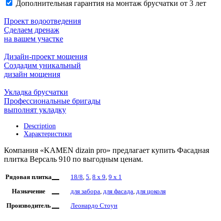
Дополнительная гарантия на монтаж брусчатки от 3 лет
Проект водоотведения
Сделаем дренаж
на вашем участке
Дизайн-проект мощения
Создадим уникальный
дизайн мощения
Укладка брусчатки
Профессиональные бригады
выполнят укладку
Description
Характеристики
Компания «KAMEN dizain pro» предлагает купить Фасадная
плитка Версаль 910 по выгодным ценам.
Рядовая плитка
18/8
,
5
,
8 x 9
,
9 х 1
Назначение
для забора
,
для фасада
,
для цоколя
Производитель
Леонардо Стоун