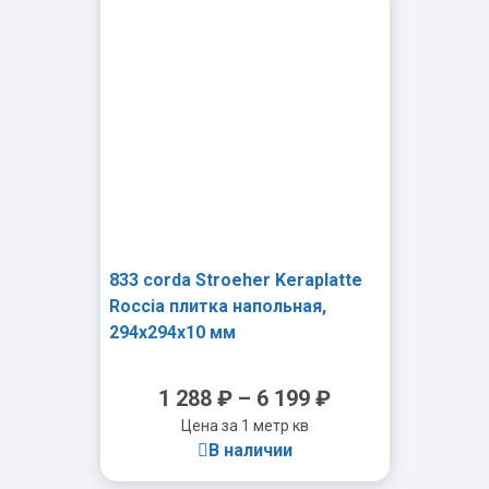
-
+
833 corda Stroeher Keraplatte
Roccia плитка напольная,
294x294x10 мм
1 288
₽
–
6 199
₽
Цена за 1 метр кв
В наличии