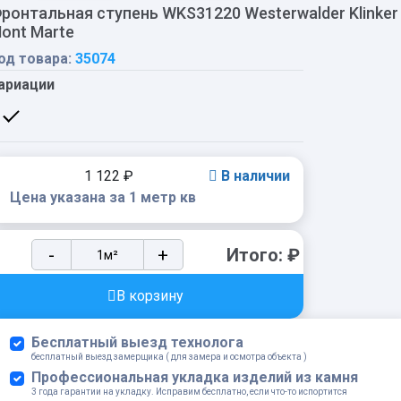
ронтальная ступень WKS31220 Westerwalder Klinker
ont Marte
од товара:
35074
ариации
1 122
₽
В наличии
Цена указана за 1 метр кв
Фронтальная
-
+
Итого:
₽
ступень
WKS31220
В корзину
Westerwalder
Klinker
Бесплатный выезд технолога
Mont
бесплатный выезд замерщика ( для замера и осмотра объекта )
Marte
Профессиональная укладка изделий из камня
3 года гарантии на укладку. Исправим бесплатно, если что-то испортится
quantity