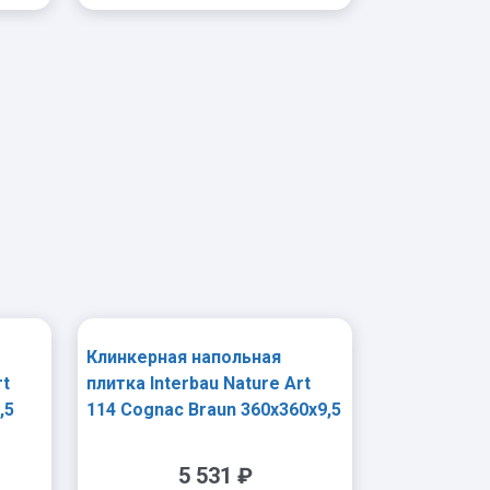
-
+
Клинкерная напольная
rt
плитка Interbau Nature Art
,5
114 Cognac Braun 360x360x9,5
мм R10
5 531
₽