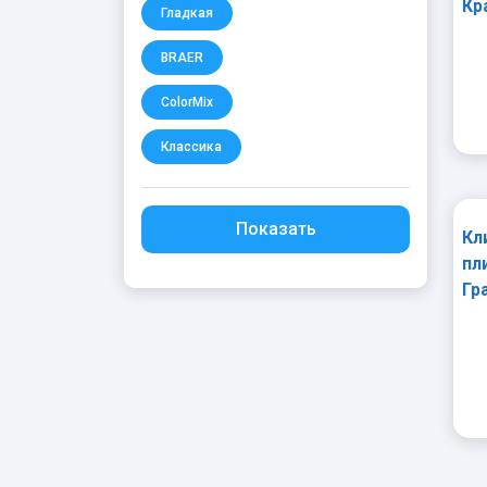
Кр
Гладкая
мм
BRAER
ColorMix
Классика
Показать
Кл
пл
Гр
31