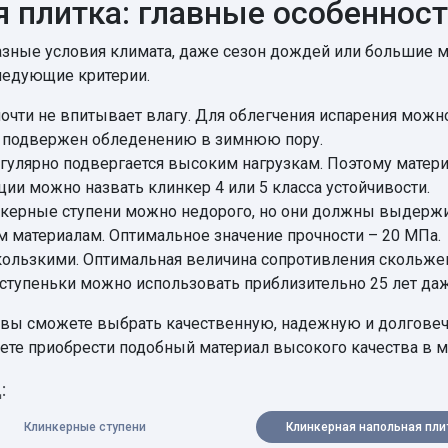
я плитка: главные особеннос
азные условия климата, даже сезон дождей или большие м
ледующие критерии.
почти не впитывает влагу. Для облегчения испарения мож
не подвержен обледенению в зимнюю пору.
егулярно подвергается высоким нагрузкам. Поэтому матер
и можно назвать клинкер 4 или 5 класса устойчивости.
инкерные ступени можно недорого, но они должны выдержи
м материалам. Оптимальное значение прочности – 20 МПа.
скользкими. Оптимальная величина сопротивления скольжен
 ступеньки можно использовать приблизительно 25 лет да
 вы сможете выбрать качественную, надежную и долговеч
ете приобрести подобный материал высокого качества в м
:
Клинкерные ступени
Клинкерная напольная пли