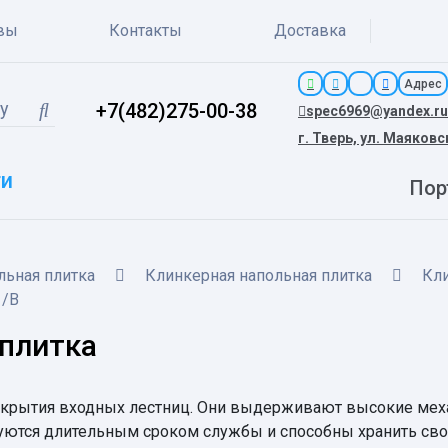
вы
Контакты
Доставка
Адрес
+7(482)275-00-38
spec6969@yandex.ru
г. Тверь, ул. Маяковс
ги
Пор
льная плитка
Клинкерная напольная плитка
Кли
1/B
 плитка
крытия входных лестниц. Они выдерживают высокие меха
уются длительным сроком службы и способны хранить св