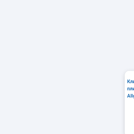
Кл
пл
Al