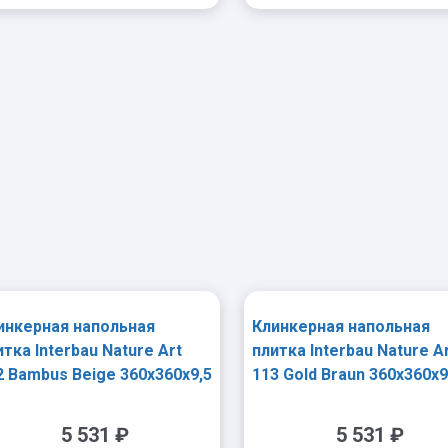
-
+
-
+
инкерная напольная
Клинкерная напольная
итка Interbau Nature Art
плитка Interbau Nature A
2 Bambus Beige 360x360x9,5
113 Gold Braun 360x360x9
 R10
мм R10
5 531
₽
5 531
₽