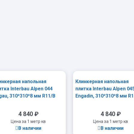
-
+
-
+
инкерная напольная
Клинкерная напольная
итка Interbau Alpen 044
плитка Interbau Alpen 04
lgau, 310*310*8 мм R11/B
Engadin, 310*310*8 мм R1
4 840
₽
4 840
₽
Цена за 1 метр кв
Цена за 1 метр кв
В наличии
В наличии