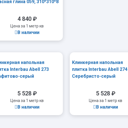
асная глина 059, 310*310*8
 R11/B
4 840
₽
Цена за 1 метр кв
В наличии
инкерная напольная
Клинкерная напольная
-
+
итка Interbau Abell 273
плитка Interbau Abell 274
афитово-серый
Серебристо-серый
0×310х9,5 мм R10
310×310х9,5 мм R10
5 528
₽
5 528
₽
Цена за 1 метр кв
Цена за 1 метр кв
В наличии
В наличии