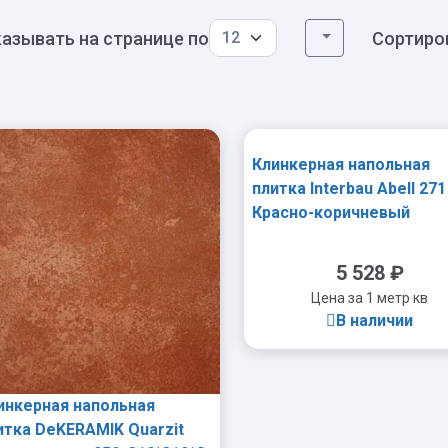
азывать на странице по
Сортиро
Клинкерная напольная
плитка Interbau Abell 271
Красно-коричневый
310×310х9,5 мм R10
5 528
₽
Цена за 1 метр кв
В наличии
инкерная напольная
итка DeKERAMIK Quarzit
-
+