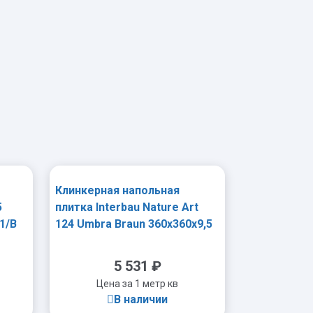
-
+
Клинкерная напольная
5
плитка Interbau Nature Art
1/B
124 Umbra Braun 360x360x9,5
мм R10
5 531
₽
Цена за 1 метр кв
В наличии