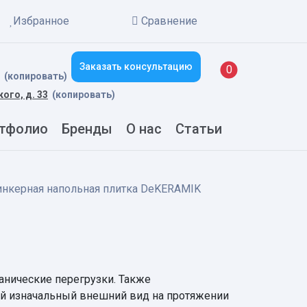
Избранное
Сравнение
Заказать консультацию
New alerts
0
(копировать)
кого, д. 33
(копировать)
тфолио
Бренды
О нас
Статьи
нкерная напольная плитка DeKERAMIK
нические перегрузки. Также
ой изначальный внешний вид на протяжении