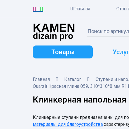
Главная
Отзы
KAMEN
dizain pro
Товары
Услу
Главная
Каталог
Ступени и напо
Quarzit Красная глина 059, 310*310*8 мм R1
Клинкерная напольная
Клинкерные ступени предназначены для по
материалы для благоустройства
характериз