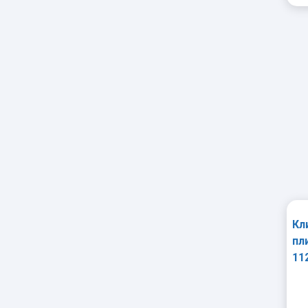
Кл
пл
11
мм