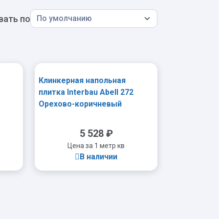
вать по
Клинкерная напольная
плитка Interbau Abell 272
Орехово-коричневый
310×310х9,5 мм R10
5 528
₽
Цена за 1 метр кв
В наличии
-
+