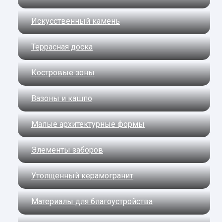
Искусственный камень
Террасная доска
Костровые зоны
Вазоны и кашпо
Малые архитектурные формы
Элементы заборов
Утолщенный керамогранит
Материалы для благоустройства