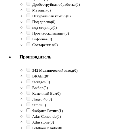
Дробеструйная обработка
(0)
Матовая
(0)
Натуральный камень
(0)
Под дерево
(0)
под старину
(0)
Противоскользящая
(0)
Рифленая
(0)
Состаренная
(0)
Производитель
342 Механический завод
(0)
BRAER
(0)
Steingot
(0)
Выбор
(0)
Каменный Век
(0)
Лидер 40
(0)
Strher
(0)
Фабрика Готика
(1)
Atlas Concorde
(0)
Atlas stone
(0)
Feldhaus Klinker
(0)