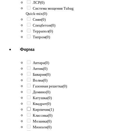
ЛСР
(0)
Система мощения Tubag
Quick-mix
(0)
Сиян
(0)
Спецбетон
(0)
Террапол
(0)
Типром
(0)
Форма
Антара
(0)
Антик
(0)
Бавария
(0)
Волна
(0)
Газонная решетка
(0)
Домино
(0)
Катушка
(0)
Квадрат
(0)
Кирпичик
(1)
Классика
(0)
Мозаика
(0)
Мюнхен
(0)