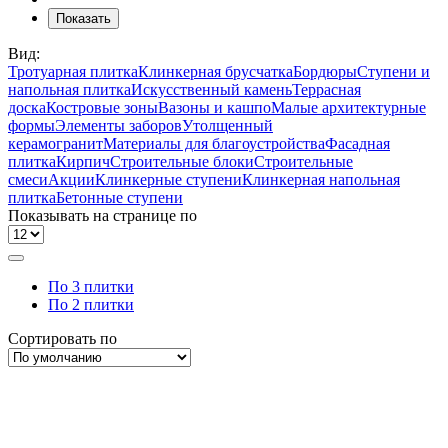
Показать
Вид:
Тротуарная плитка
Клинкерная брусчатка
Бордюры
Ступени и
напольная плитка
Искусственный камень
Террасная
доска
Костровые зоны
Вазоны и кашпо
Малые архитектурные
формы
Элементы заборов
Утолщенный
керамогранит
Материалы для благоустройства
Фасадная
плитка
Кирпич
Строительные блоки
Строительные
смеси
Акции
Клинкерные ступени
Клинкерная напольная
плитка
Бетонные ступени
Показывать на странице по
По 3 плитки
По 2 плитки
Сортировать по