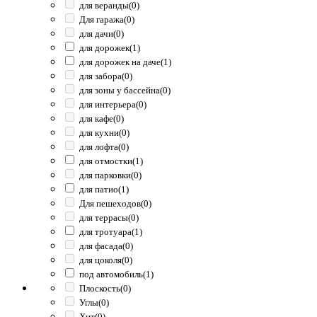
для веранды
(0)
Для гаража
(0)
для дачи
(0)
для дорожек
(1)
для дорожек на даче
(1)
для забора
(0)
для зоны у бассейна
(0)
для интерьера
(0)
для кафе
(0)
для кухни
(0)
для лофта
(0)
для отмостки
(1)
для парковки
(0)
для патио
(1)
Для пешеходов
(0)
для террасы
(0)
для тротуара
(1)
для фасада
(0)
для цоколя
(0)
под автомобиль
(1)
Плоскость
(0)
Углы
(0)
Хит
(0)