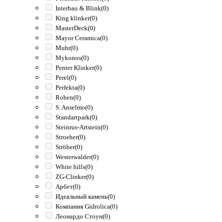
Interbau & Blink
(0)
King klinker
(0)
MasterDeck
(0)
Mayor Ceramica
(0)
Muhr
(0)
Mykonos
(0)
Penter Klinker
(0)
Perel
(0)
Perfekta
(0)
Roben
(0)
S. Anselmo
(0)
Standartpark
(0)
Steinrus-Artstein
(0)
Stroeher
(0)
Ströher
(0)
Westerwalder
(0)
White hills
(0)
ZG-Clinker
(0)
Арбет
(0)
Идеальный камень
(0)
Компания Gidrolica
(0)
Леонардо Стоун
(0)