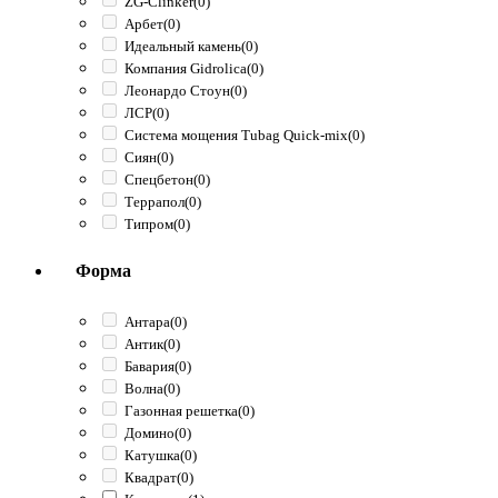
ZG-Clinker
(0)
Арбет
(0)
Идеальный камень
(0)
Компания Gidrolica
(0)
Леонардо Стоун
(0)
ЛСР
(0)
Система мощения Tubag Quick-mix
(0)
Сиян
(0)
Спецбетон
(0)
Террапол
(0)
Типром
(0)
Форма
Антара
(0)
Антик
(0)
Бавария
(0)
Волна
(0)
Газонная решетка
(0)
Домино
(0)
Катушка
(0)
Квадрат
(0)