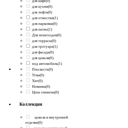
для кафе
(0)
для кухни
(0)
для лофта
(0)
для отмостки
(1)
для парковки
(0)
для патио
(1)
Для пешеходов
(0)
для террасы
(0)
для тротуара
(1)
для фасада
(0)
для цоколя
(0)
под автомобиль
(1)
Плоскость
(0)
Углы
(0)
Хит
(0)
Новинка
(0)
Цена снижена
(0)
Коллекция
цоколя и внутренней
отделки
(0)