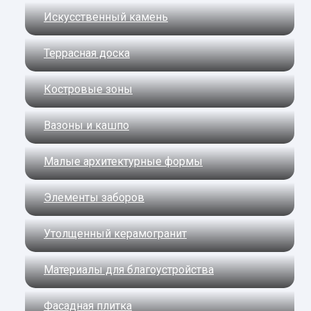
Искусственный камень
Террасная доска
Костровые зоны
Вазоны и кашпо
Малые архитектурные формы
Элементы заборов
Утолщенный керамогранит
Материалы для благоустройства
Фасадная плитка