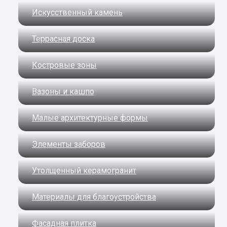
Искусственный камень
Террасная доска
Костровые зоны
Вазоны и кашпо
Малые архитектурные формы
Элементы заборов
Утолщенный керамогранит
Материалы для благоустройства
Фасадная плитка