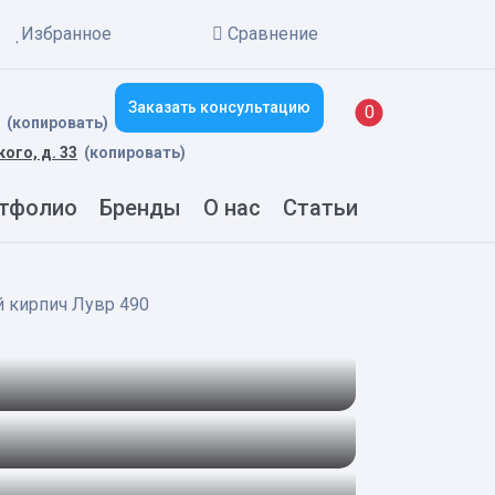
Избранное
Сравнение
Заказать консультацию
New alerts
0
(копировать)
кого, д. 33
(копировать)
тфолио
Бренды
О нас
Статьи
 кирпич Лувр 490