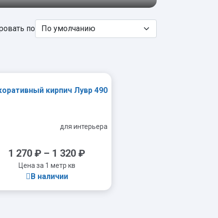
ровать по
оративный кирпич Лувр 490
для интерьера
1 270
₽
–
1 320
₽
Цена за 1 метр кв
В наличии