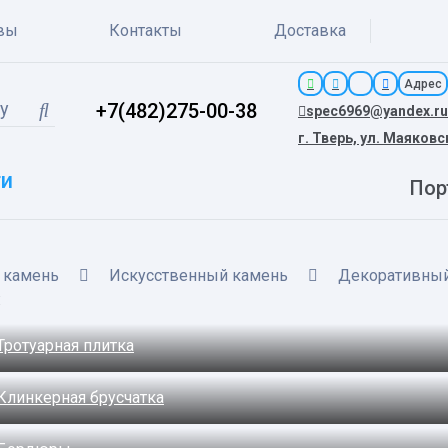
вы
Контакты
Доставка
Адрес
+7(482)275-00-38
spec6969@yandex.ru
г. Тверь, ул. Маяковс
ги
Пор
 камень
Искусственный камень
Декоративный
:
Тротуарная плитка
Клинкерная брусчатка