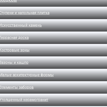
Бордюры
Ступени и напольная плитка
Искусственный камень
Террасная доска
Костровые зоны
Вазоны и кашпо
Малые архитектурные формы
Элементы заборов
Утолщенный керамогранит