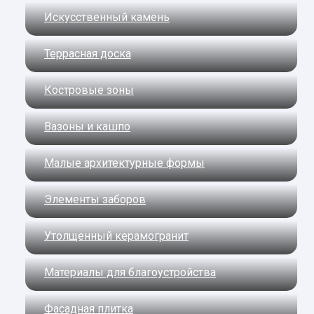
Искусственный камень
Террасная доска
Костровые зоны
Вазоны и кашпо
Малые архитектурные формы
Элементы заборов
Утолщенный керамогранит
Материалы для благоустройства
Фасадная плитка