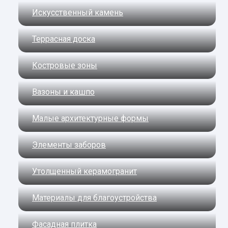
Искусственный камень
Террасная доска
Костровые зоны
Вазоны и кашпо
Малые архитектурные формы
Элементы заборов
Утолщенный керамогранит
Материалы для благоустройства
Фасадная плитка