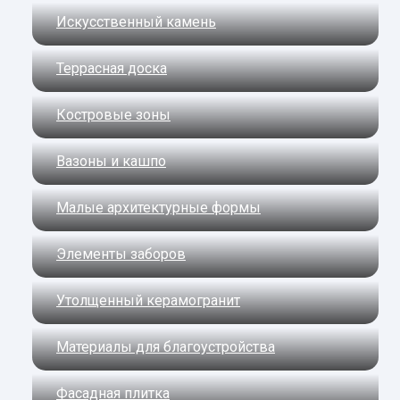
Искусственный камень
Террасная доска
Костровые зоны
Вазоны и кашпо
Малые архитектурные формы
Элементы заборов
Утолщенный керамогранит
Материалы для благоустройства
Фасадная плитка