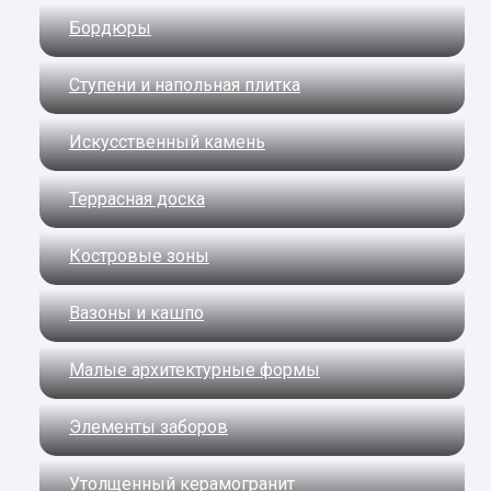
Бордюры
Ступени и напольная плитка
Искусственный камень
Террасная доска
Костровые зоны
Вазоны и кашпо
Малые архитектурные формы
Элементы заборов
Утолщенный керамогранит