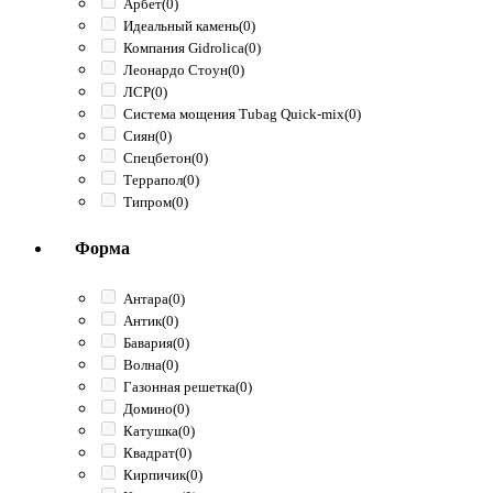
Арбет
(0)
Идеальный камень
(0)
Компания Gidrolica
(0)
Леонардо Стоун
(0)
ЛСР
(0)
Система мощения Tubag Quick-mix
(0)
Сиян
(0)
Спецбетон
(0)
Террапол
(0)
Типром
(0)
Форма
Антара
(0)
Антик
(0)
Бавария
(0)
Волна
(0)
Газонная решетка
(0)
Домино
(0)
Катушка
(0)
Квадрат
(0)
Кирпичик
(0)