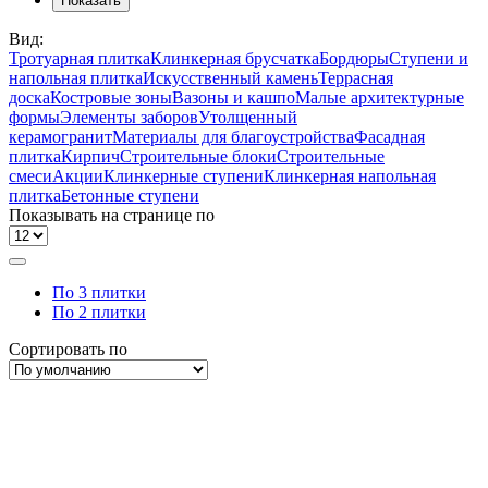
Показать
Вид:
Тротуарная плитка
Клинкерная брусчатка
Бордюры
Ступени и
напольная плитка
Искусственный камень
Террасная
доска
Костровые зоны
Вазоны и кашпо
Малые архитектурные
формы
Элементы заборов
Утолщенный
керамогранит
Материалы для благоустройства
Фасадная
плитка
Кирпич
Строительные блоки
Строительные
смеси
Акции
Клинкерные ступени
Клинкерная напольная
плитка
Бетонные ступени
Показывать на странице по
По 3 плитки
По 2 плитки
Сортировать по