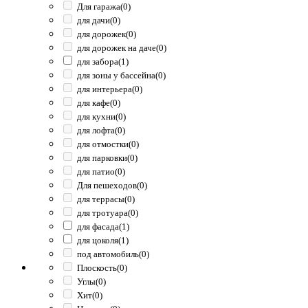
Для гаража
(0)
для дачи
(0)
для дорожек
(0)
для дорожек на даче
(0)
для забора
(1)
для зоны у бассейна
(0)
для интерьера
(0)
для кафе
(0)
для кухни
(0)
для лофта
(0)
для отмостки
(0)
для парковки
(0)
для патио
(0)
Для пешеходов
(0)
для террасы
(0)
для тротуара
(0)
для фасада
(1)
для цоколя
(1)
под автомобиль
(0)
Плоскость
(0)
Углы
(0)
Хит
(0)