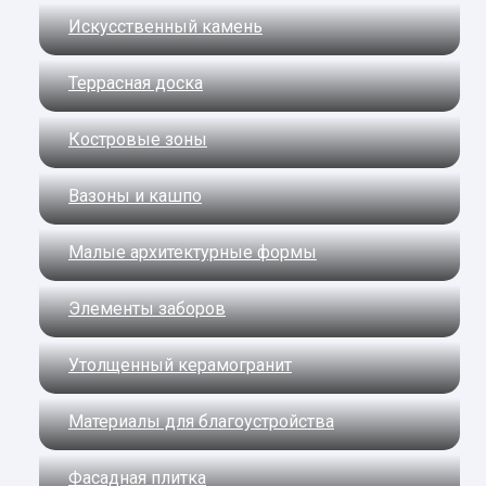
Искусственный камень
Террасная доска
Костровые зоны
Вазоны и кашпо
Малые архитектурные формы
Элементы заборов
Утолщенный керамогранит
Материалы для благоустройства
Фасадная плитка