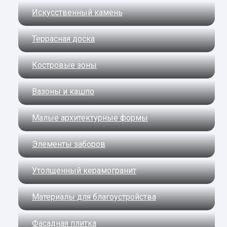
Искусственный камень
Террасная доска
Костровые зоны
Вазоны и кашпо
Малые архитектурные формы
Элементы заборов
Утолщенный керамогранит
Материалы для благоустройства
Фасадная плитка