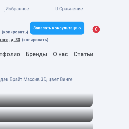
Избранное
Сравнение
Заказать консультацию
New alerts
0
(копировать)
кого, д. 33
(копировать)
тфолио
Бренды
О нас
Статьи
дэк Брайт Массив 3D, цвет Венге