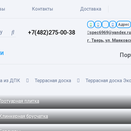
вы
Контакты
Доставка
Адрес
+7(482)275-00-38
spec6969@yandex.ru
г. Тверь, ул. Маяковс
ги
Пор
ка из ДПК
Террасная доска
Террасная доска Эко
:
Тротуарная плитка
Клинкерная брусчатка