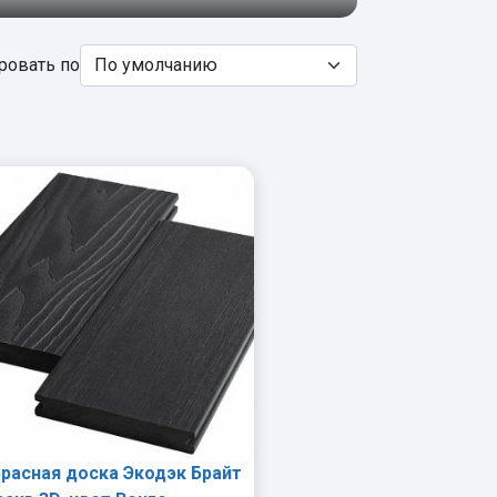
ровать по
расная доска Экодэк Брайт