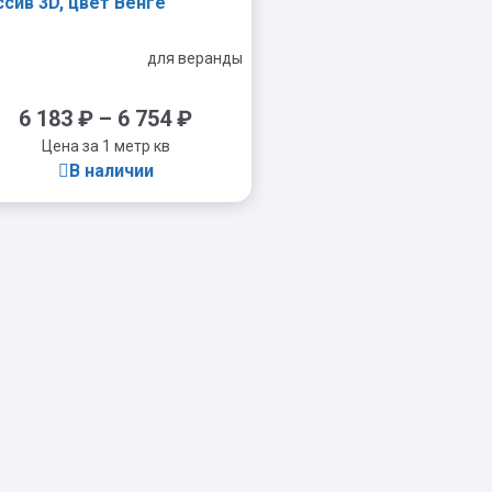
сив 3D, цвет Венге
для веранды
6 183
₽
–
6 754
₽
Цена за 1 метр кв
В наличии
-
+