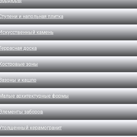
Бордюры
Ступени и напольная плитка
Искусственный камень
Террасная доска
Костровые зоны
Вазоны и кашпо
Малые архитектурные формы
Элементы заборов
Утолщенный керамогранит