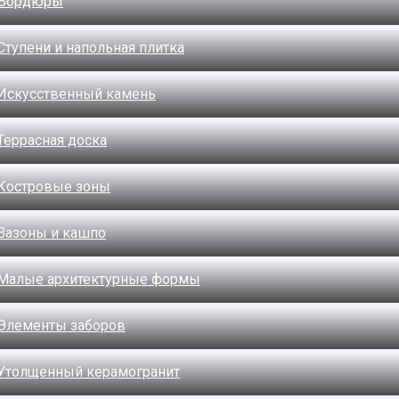
Бордюры
Ступени и напольная плитка
Искусственный камень
Террасная доска
Костровые зоны
Вазоны и кашпо
Малые архитектурные формы
Элементы заборов
Утолщенный керамогранит