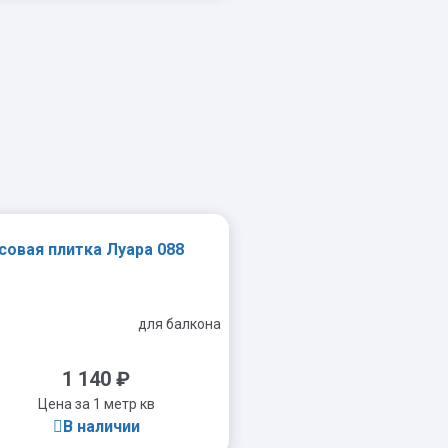
-
+
совая плитка Луара 088
для балкона
1 140
₽
Цена за 1 метр кв
В наличии