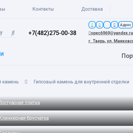
вы
Контакты
Доставка
Адрес
+7(482)275-00-38
spec6969@yandex.ru
г. Тверь, ул. Маяковс
ги
Пор
й камень
Гипсовый камень для внутренней отделки
:
Тротуарная плитка
Клинкерная брусчатка